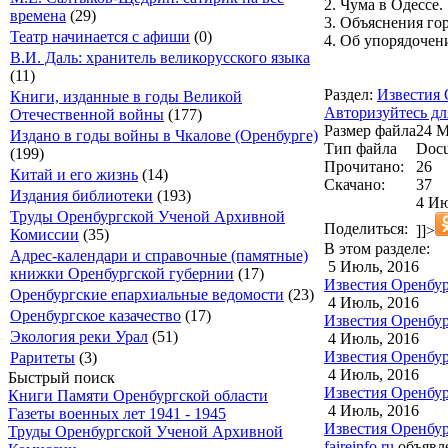
2. Чума в Одессе.
времена
(29)
3. Объяснения го
Театр начинается с афиши
(0)
4. Об упорядочен
В.И. Даль: хранитель великорусского языка
(11)
Раздел:
Известия 
Книги, изданные в годы Великой
Авторизуйтесь дл
Отечественной войны
(177)
Размер файла
24 
Издано в годы войны в Чкалове (Оренбурге)
Тип файла
Docu
(199)
Прочитано:
26
Китай и его жизнь
(14)
Скачано:
37
Издания библиотеки
(193)
4 Ию
Труды Оренбургской Ученой Архивной
Поделиться:
]]>
Комиссии
(35)
В этом разделе:
Адрес-календари и справочные (памятные)
5 Июль, 2016
книжки Оренбургской губернии
(17)
Известия Оренбург
Оренбургские епархиальные ведомости
(23)
4 Июль, 2016
Оренбургское казачество
(17)
Известия Оренбур
Экология реки Урал
(51)
4 Июль, 2016
Известия Оренбур
Раритеты
(3)
4 Июль, 2016
Быстрый поиск
Известия Оренбур
Книги Памяти Оренбургской области
4 Июль, 2016
Газеты военных лет 1941 - 1945
Известия Оренбур
Труды Оренбургской Ученой Архивной
faireinfo.ru
объявле