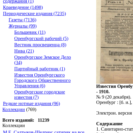
содержания (1)
Краеведение (1498)
Периодические издания (7235)
Газеты (7136)
Журналы (99)
Большевик (11)
Оренбургский рабочий (5)
Вестник просвещенца (8)
Нива (21)
Оренбургское Земское Дело
(34)
Партийный работник (1)
Известия Оренбургского
Городского Общественного
Управления (6)
Известия Оренбу
- 1910.
Оренбургские городские
№ 9 (20 декабря).
известия (7)
Оренбург : [б. и.],
Редкие нотные издания (96)
Коллекции
(769)
Электрон. версия
Всего изданий: 11239
Содержание
Коллекции
1. Санитарно-стат
М.Е. Салтыков-Щедрин: сатирик на все