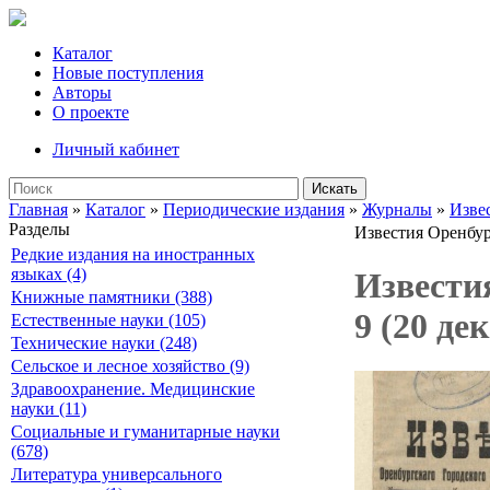
Каталог
Новые поступления
Авторы
О проекте
Личный кабинет
Искать
Главная
»
Каталог
»
Периодические издания
»
Журналы
»
Изве
Разделы
Известия Оренбу
Редкие издания на иностранных
языках (4)
Извести
Книжные памятники (388)
9 (20 де
Естественные науки (105)
Технические науки (248)
Сельское и лесное хозяйство (9)
Здравоохранение. Медицинские
науки (11)
Социальные и гуманитарные науки
(678)
Литература универсального