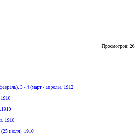
Просмотров: 26
раль), 3 - 4 (март - апрель). 1912
 1910
.1910
). 1910
(25 июля). 1910