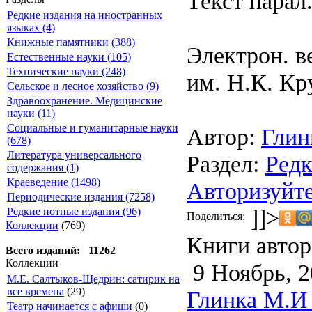
Текст парал.
Редкие издания на иностранных
языках (4)
Книжные памятники (388)
Электрон. в
Естественные науки (105)
Технические науки (248)
им. Н.К. Кр
Сельское и лесное хозяйство (9)
Здравоохранение. Медицинские
науки (11)
Социальные и гуманитарные науки
Автор:
Глин
(678)
Литература универсального
Раздел:
Редк
содержания (1)
Краеведение (1498)
Авторизуйте
Периодические издания (7258)
]]>
Редкие нотные издания (96)
Поделиться:
Коллекции
(769)
Книги автор
Всего изданий: 11262
Коллекции
9 Ноябрь, 2
М.Е. Салтыков-Щедрин: сатирик на
все времена
(29)
Глинка М.И 
Театр начинается с афиши
(0)