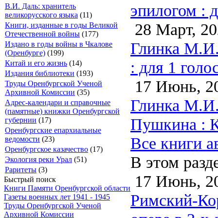
эпилогом : д
В.И. Даль: хранитель
великорусского языка
(11)
28 Март, 20
Книги, изданные в годы Великой
Отечественной войны
(177)
Глинка М.И.
Издано в годы войны в Чкалове
(Оренбурге)
(199)
: для 1 гол
Китай и его жизнь
(14)
Издания библиотеки
(193)
17 Июнь, 2
Труды Оренбургской Ученой
Архивной Комиссии
(35)
Глинка М.И.
Адрес-календари и справочные
(памятные) книжки Оренбургской
Пушкина : К
губернии
(17)
Оренбургские епархиальные
Все книги а
ведомости
(23)
Оренбургское казачество
(17)
В этом разд
Экология реки Урал
(51)
Раритеты
(3)
17 Июнь, 2
Быстрый поиск
Книги Памяти Оренбургской области
Римский-Кор
Газеты военных лет 1941 - 1945
Труды Оренбургской Ученой
Архивной Комиссии