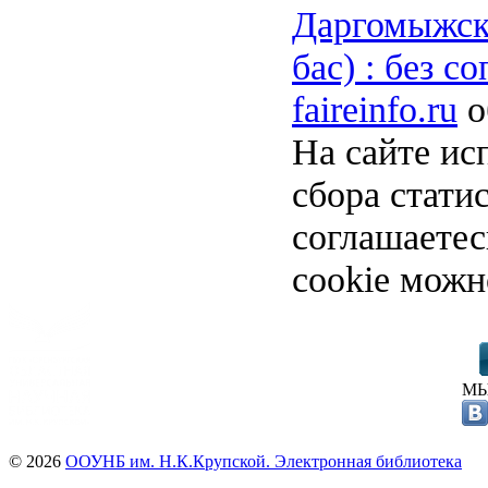
Даргомыжски
бас) : без с
faireinfo.ru
о
На сайте ис
сбора стати
соглашаете
cookie можн
МЫ
© 2026
ООУНБ им. Н.К.Крупской. Электронная библиотека