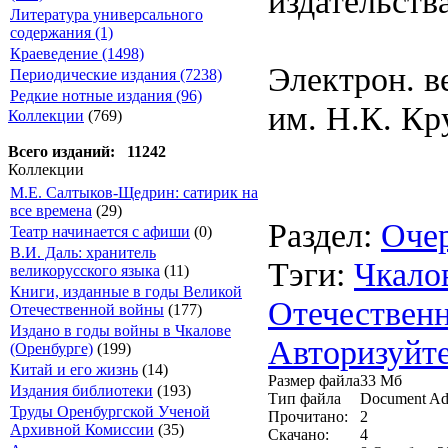
издательства
Литература универсального
содержания (1)
Краеведение (1498)
Электрон. в
Периодические издания (7238)
Редкие нотные издания (96)
им. Н.К. Кр
Коллекции
(769)
Всего изданий: 11242
Коллекции
М.Е. Салтыков-Щедрин: сатирик на
все времена
(29)
Раздел:
Очер
Театр начинается с афиши
(0)
В.И. Даль: хранитель
Тэги:
Чкало
великорусского языка
(11)
Книги, изданные в годы Великой
Отечествен
Отечественной войны
(177)
Издано в годы войны в Чкалове
Авторизуйте
(Оренбурге)
(199)
Китай и его жизнь
(14)
Размер файла
33 Мб
Издания библиотеки
(193)
Тип файла
Document Ad
Труды Оренбургской Ученой
Прочитано:
2
Архивной Комиссии
(35)
Скачано:
4