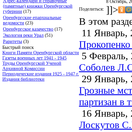
Адрес-календари и справочные
8 Октябрь, 2
(памятные) книжки Оренбургской
]]>
Поделиться:
губернии
(17)
Оренбургские епархиальные
В этом разд
ведомости
(23)
Оренбургское казачество
(17)
11 Январь, 
Экология реки Урал
(51)
Прокопенко 
Раритеты
(3)
Быстрый поиск
5 Февраль, 
Книги Памяти Оренбургской области
Газеты военных лет 1941 - 1945
Труды Оренбургской Ученой
Соболев Л.С
Архивной Комиссии
Периодические издания 1925 - 1947 г.
29 Январь, 
Издания библиотеки
Грозные мст
партизан в 
16 Январь, 
Лоскутов С.