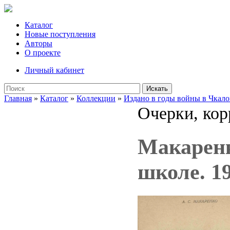
Каталог
Новые поступления
Авторы
О проекте
Личный кабинет
Искать
Главная
»
Каталог
»
Коллекции
»
Издано в годы войны в Чкало
Очерки, кор
Макаренк
школе. 1