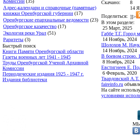
Комиссии
(35)
Скачано:
8
Адрес-календари и справочные (памятные)
14 Я
книжки Оренбургской губернии
(17)
Поделиться:
]]>
Оренбургские епархиальные ведомости
(23)
В этом разделе:
Оренбургское казачество
(17)
25 Март, 2025
Экология реки Урал
(51)
Габбе Т.Г. Город 
14 Ноябрь, 2024
Раритеты
(3)
Шолохов М. Наука
Быстрый поиск
14 Ноябрь, 2024
Книги Памяти Оренбургской области
В боевом строю. 
Газеты военных лет 1941 - 1945
8 Ноябрь, 2024
Труды Оренбургской Ученой Архивной
Евстигнеев Е. По
Комиссии
6 Февраль, 2020
Периодические издания 1925 - 1947 г.
Твардовский А.Т.
Издания библиотеки
faireinfo.ru
объявле
На сайте использ
условиями исполь
МЫ