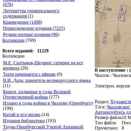
(678)
Литература универсального
содержания (1)
Краеведение (1498)
Периодические издания (7225)
Редкие нотные издания (96)
Коллекции
(769)
Всего изданий: 11229
Коллекции
М.Е. Салтыков-Щедрин: сатирик на все
времена
(29)
В наступление : 
Театр начинается с афиши
(0)
Чкалов : Чкаловско
В.И. Даль: хранитель великорусского языка
(11)
Электрон. версия
Книги, изданные в годы Великой
Отечественной войны
(177)
Раздел:
Художеств
Издано в годы войны в Чкалове (Оренбурге)
Тэги:
Чкаловское
(199)
Авторизуйтесь дл
Китай и его жизнь
(14)
Размер файла
10 
Издания библиотеки
(193)
Тип файла
Docu
Труды Оренбургской Ученой Архивной
Прочитано:
8