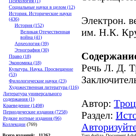
Психология (1)
Социальные науки в целом (12)
История. Исторические науки
Электрон. в
(436)
История (152)
им. Н.К. Кр
Великая Отечественная
война (41)
Археология (39)
Этнография (30)
Содержани
Право (18)
Экономика (18)
Речь Л. Д. Т
Культура. Наука. Просвещение
(53)
Заключитель
Филологические науки (23)
Художественная литература (116)
Литература универсального
содержания (1)
Автор:
Троц
Краеведение (1498)
Раздел:
Ист
Периодические издания (7258)
Редкие нотные издания (96)
Авторизуйте
Коллекции
(769)
Всего изданий: 11262
Тип файла
Document Ado