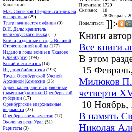
Коллекции
Прочитано:
1720
Скачано:
18
М.Е. Салтыков-Щедрин: сатирик на
28 Февраль, 2
все времена
(29)
]]>
Театр начинается с афиши
(0)
Поделиться:
В.И. Даль: хранитель
Книги автор
великорусского языка
(11)
Книги, изданные в годы Великой
Все книги а
Отечественной войны
(177)
Издано в годы войны в Чкалове
В этом разд
(Оренбурге)
(199)
Китай и его жизнь
(14)
15 Февраль,
Издания библиотеки
(193)
Труды Оренбургской Ученой
Милюков П.Н
Архивной Комиссии
(35)
Адрес-календари и справочные
четверти XV
(памятные) книжки Оренбургской
губернии
(17)
10 Ноябрь, 
Оренбургские епархиальные
ведомости
(23)
В память Св
Оренбургское казачество
(17)
Экология реки Урал
(51)
Николая Ал
Раритеты
(3)