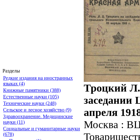
Разделы
Редкие издания на иностранных
языках (4)
Троцкий Л.
Книжные памятники (388)
заседании 
Естественные науки (105)
Технические науки (248)
апреля 1918
Сельское и лесное хозяйство (9)
Здравоохранение. Медицинские
Москва : ВЦ
науки (11)
Социальные и гуманитарные науки
Товариществ
(678)