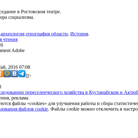
.
седание в Ростовском театре.
ора социализма.
,археология,этнография области
,
История
.
я чтения
Мб
ment Adobe
ай, 2016 07:08
]]>
8
ледованию переселенческого хозяйства в Кустанайском и Актюбин
ния, реклама
уются файлы «cookies» для улучшения работы и сбора статистич
зования файлов cookie
. Файлы cookie можно отключить в настро