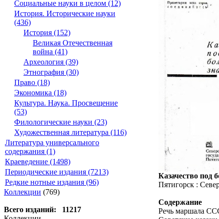
Социальные науки в целом (12)
История. Исторические науки
(436)
История (152)
Великая Отечественная
война (41)
Археология (39)
Этнография (30)
Право (18)
Экономика (18)
Культура. Наука. Просвещение
(53)
Филологические науки (23)
Художественная литература (116)
Литература универсального
содержания (1)
Краеведение (1498)
Периодические издания (7213)
Казачество под 
Редкие нотные издания (96)
Пятигорск : Северо
Коллекции
(769)
Содержание
Всего изданий: 11217
Речь маршала ССС
Коллекции