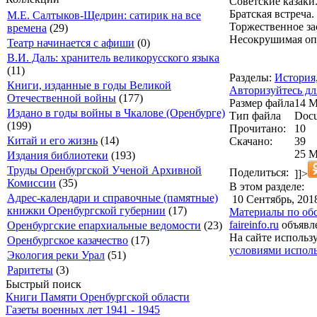
Советские казаки
Братская встреча.
М.Е. Салтыков-Щедрин: сатирик на все
Торжественное за
времена
(29)
Несокрушимая оп
Театр начинается с афиши
(0)
В.И. Даль: хранитель великорусского языка
(11)
Разделы:
История
Книги, изданные в годы Великой
Авторизуйтесь дл
Отечественной войны
(177)
Размер файла
14 
Издано в годы войны в Чкалове (Оренбурге)
Тип файла
Docu
(199)
Прочитано:
10
Китай и его жизнь
(14)
Скачано:
39
25 М
Издания библиотеки
(193)
Труды Оренбургской Ученой Архивной
Поделиться:
]]>
Комиссии
(35)
В этом разделе:
Адрес-календари и справочные (памятные)
10 Сентябрь, 201
книжки Оренбургской губернии
(17)
Материалы по обс
faireinfo.ru
объявле
Оренбургские епархиальные ведомости
(23)
На сайте использ
Оренбургское казачество
(17)
условиями исполь
Экология реки Урал
(51)
Раритеты
(3)
Быстрый поиск
Книги Памяти Оренбургской области
Газеты военных лет 1941 - 1945