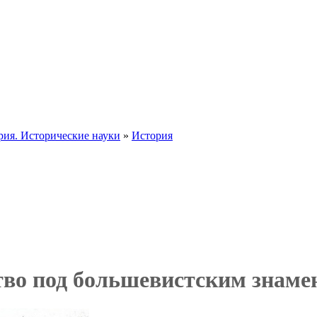
рия. Исторические науки
»
История
тво под большевистским знамен