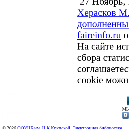
27 Ноябрь, 
Херасков М.
дополненныя
faireinfo.ru
о
На сайте ис
сбора стати
соглашаете
cookie можн
МЫ
© 2026
ООУНБ им. Н.К.Крупской. Электронная библиотека