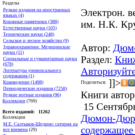
Разделы
Электрон. в
Редкие издания на иностранных
языках (4)
им. Н.К. Кр
Книжные памятники (388)
Естественные науки (105)
Технические науки (248)
Сельское и лесное хозяйство (9)
Автор:
Дюм
Здравоохранение. Медицинские
науки (11)
Раздел:
Кни
Социальные и гуманитарные науки
(678)
Авторизуйте
Литература универсального
содержания (1)
]]>
Поделиться:
Краеведение (1498)
Периодические издания (7258)
Книги автор
Редкие нотные издания (96)
Коллекции
(769)
15 Сентябрь
Всего изданий: 11262
Дюмон-Дюрв
Коллекции
М.Е. Салтыков-Щедрин: сатирик на
содержащее 
все времена
(29)