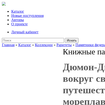
Каталог
Новые поступления
Авторы
О проекте
Личный кабинет
Искать
Главная
»
Каталог
»
Коллекции
»
Раритеты
»
Памятники федера
Книжные па
Дюмон-Д
вокруг с
путешест
мореплав