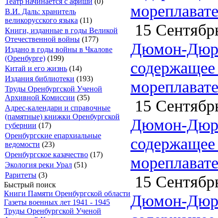
Театр начинается с афиши
(0)
мореплавате
В.И. Даль: хранитель
великорусского языка
(11)
15 Сентябрь
Книги, изданные в годы Великой
Отечественной войны
(177)
Дюмон-Дюрв
Издано в годы войны в Чкалове
(Оренбурге)
(199)
содержащее 
Китай и его жизнь
(14)
Издания библиотеки
(193)
мореплавате
Труды Оренбургской Ученой
Архивной Комиссии
(35)
15 Сентябрь
Адрес-календари и справочные
(памятные) книжки Оренбургской
Дюмон-Дюрв
губернии
(17)
Оренбургские епархиальные
содержащее 
ведомости
(23)
Оренбургское казачество
(17)
мореплавате
Экология реки Урал
(51)
Раритеты
(3)
15 Сентябрь
Быстрый поиск
Книги Памяти Оренбургской области
Дюмон-Дюрв
Газеты военных лет 1941 - 1945
Труды Оренбургской Ученой