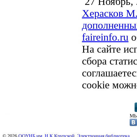
27 Ноябрь, 
Херасков М.
дополненныя
faireinfo.ru
о
На сайте ис
сбора стати
соглашаете
cookie можн
МЫ
© 2026
ООУНБ им. Н.К.Крупской. Электронная библиотека