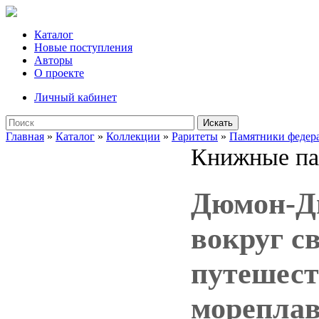
Каталог
Новые поступления
Авторы
О проекте
Личный кабинет
Искать
Главная
»
Каталог
»
Коллекции
»
Раритеты
»
Памятники федера
Книжные па
Дюмон-Д
вокруг с
путешест
мореплав