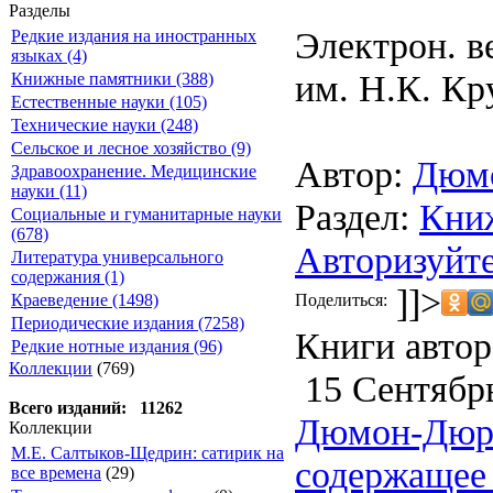
Разделы
Электрон. в
Редкие издания на иностранных
языках (4)
им. Н.К. Кр
Книжные памятники (388)
Естественные науки (105)
Технические науки (248)
Сельское и лесное хозяйство (9)
Автор:
Дюм
Здравоохранение. Медицинские
науки (11)
Раздел:
Кни
Социальные и гуманитарные науки
(678)
Авторизуйте
Литература универсального
содержания (1)
]]>
Поделиться:
Краеведение (1498)
Периодические издания (7258)
Книги автор
Редкие нотные издания (96)
Коллекции
(769)
15 Сентябрь
Всего изданий: 11262
Дюмон-Дюрв
Коллекции
М.Е. Салтыков-Щедрин: сатирик на
содержащее 
все времена
(29)