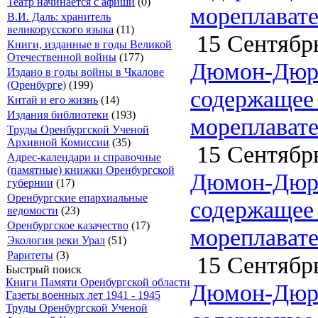
Театр начинается с афиши
(0)
мореплавате
В.И. Даль: хранитель
великорусского языка
(11)
15 Сентябрь
Книги, изданные в годы Великой
Отечественной войны
(177)
Дюмон-Дюрв
Издано в годы войны в Чкалове
(Оренбурге)
(199)
содержащее 
Китай и его жизнь
(14)
Издания библиотеки
(193)
мореплавате
Труды Оренбургской Ученой
Архивной Комиссии
(35)
15 Сентябрь
Адрес-календари и справочные
(памятные) книжки Оренбургской
Дюмон-Дюрв
губернии
(17)
Оренбургские епархиальные
содержащее 
ведомости
(23)
Оренбургское казачество
(17)
мореплавате
Экология реки Урал
(51)
Раритеты
(3)
15 Сентябрь
Быстрый поиск
Книги Памяти Оренбургской области
Дюмон-Дюрв
Газеты военных лет 1941 - 1945
Труды Оренбургской Ученой