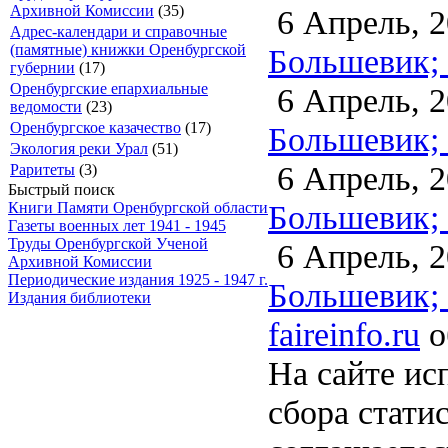
Архивной Комиссии
(35)
6 Апрель, 2
Адрес-календари и справочные
(памятные) книжки Оренбургской
Большевик; 
губернии
(17)
Оренбургские епархиальные
6 Апрель, 2
ведомости
(23)
Оренбургское казачество
(17)
Большевик; 
Экология реки Урал
(51)
6 Апрель, 2
Раритеты
(3)
Быстрый поиск
Большевик; 
Книги Памяти Оренбургской области
Газеты военных лет 1941 - 1945
Труды Оренбургской Ученой
6 Апрель, 2
Архивной Комиссии
Периодические издания 1925 - 1947 г.
Большевик; 
Издания библиотеки
faireinfo.ru
о
На сайте ис
сбора стати