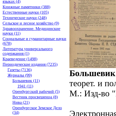
языках (4)
Книжные памятники (388)
Естественные науки (105)
Технические науки (248)
Сельское и лесное хозяйство (9)
Здравоохранение. Медицинские
науки (11)
Социальные и гуманитарные науки
(678)
Литература универсального
содержания (1)
Краеведение (1498)
Периодические издания (7235)
Газеты (7136)
Большевик
Журналы (99)
теорет. и п
Большевик (11)
1941 (11)
М.: Изд-во "
Оренбургский рабочий (5)
Вестник просвещенца (8)
Нива (21)
Оренбургское Земское Дело
Электронная
(34)