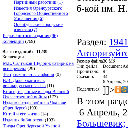
Партийный работник (1)
б-кой им. Н.
Известия Оренбургского
Городского Общественного
Управления (6)
Оренбургские городские
известия (7)
Редкие нотные издания (96)
Раздел:
194
Коллекции
(769)
Авторизуйте
Всего изданий: 11239
Коллекции
Размер файла
30 Мб
М.Е. Салтыков-Щедрин: сатирик на
Тип файла
Document Ad
все времена
(29)
Прочитано:
9
Театр начинается с афиши
(0)
Скачано:
34
В.И. Даль: хранитель
6 Апрель, 20
великорусского языка
(11)
]]>
Поделиться:
Книги, изданные в годы Великой
Отечественной войны
(177)
В этом разд
Издано в годы войны в Чкалове
(Оренбурге)
(199)
6 Апрель, 2
Китай и его жизнь
(14)
Издания библиотеки
(193)
Большевик; 
Труды Оренбургской Ученой