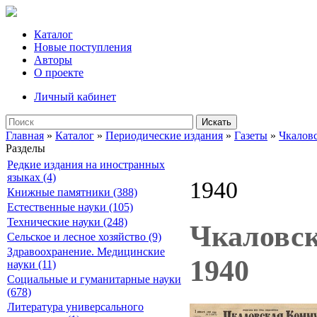
Каталог
Новые поступления
Авторы
О проекте
Личный кабинет
Искать
Главная
»
Каталог
»
Периодические издания
»
Газеты
»
Чкалов
Разделы
Редкие издания на иностранных
языках (4)
1940
Книжные памятники (388)
Естественные науки (105)
Технические науки (248)
Чкаловска
Сельское и лесное хозяйство (9)
Здравоохранение. Медицинские
1940
науки (11)
Социальные и гуманитарные науки
(678)
Литература универсального