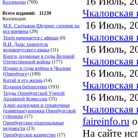
16 Июль, 2
Коллекции
(769)
Чкаловская 
Всего изданий: 11239
Коллекции
16 Июль, 2
М.Е. Салтыков-Щедрин: сатирик на
все времена
(29)
Чкаловская 
Театр начинается с афиши
(0)
В.И. Даль: хранитель
16 Июль, 2
великорусского языка
(11)
Книги, изданные в годы Великой
Чкаловская 
Отечественной войны
(177)
Издано в годы войны в Чкалове
16 Июль, 2
(Оренбурге)
(199)
Китай и его жизнь
(14)
Чкаловская 
Издания библиотеки
(193)
Труды Оренбургской Ученой
16 Июль, 2
Архивной Комиссии
(35)
Адрес-календари и справочные
Чкаловская 
(памятные) книжки Оренбургской
губернии
(17)
faireinfo.ru
о
Оренбургские епархиальные
ведомости
(23)
На сайте ис
Оренбургское казачество
(17)