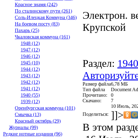
Красное знамя (242)
По сталинскому пути (261)
Электрон. ве
Соль-Илецкая Коммуна (346)
Крупской
На боевом посту (83)
Пахарь (25)
Чкаловская коммуна (161)
1948 (12)
1947 (12)
1946 (12)
Раздел:
194
1945 (10)
1944 (12)
Авторизуйте
1943 (12)
1942 (12)
Размер файла
6,78 МБ
1941 (12)
Тип файла
Document Ad
Прочитано:
0
1940 (55)
Скачано:
7
1939 (12)
10 Июль, 202
Оренбургская коммуна (101)
]]>
Поделиться:
Смычка (13)
Красный октябрь (29)
В этом разд
Журналы (99)
Редкие нотные издания (96)