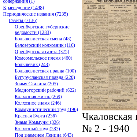
содержания (1)
Краеведение (1498)
Периодические издания (7235)
Газеты (7136)
Оренбургские губернские
ведомости (1283)
Большевистская смена (48)
Белозёрский колхозник (116)
Оренбургская газета (375)
Комсомольское племя (460)
Большевик (243)
Большевистская правда (100)
Бугурусланская правда (220)
Знамя Сталина (205)
Медногорский рабочий (622)
Колхозная жизнь (269)
Колхозное знамя (246)
Коммунистический труд (196)
Чкаловская
Красная Бурта (236)
Знамя Коммуны (326)
№ 2 - 1940
Колхозный труд (287)
Под знаменем Ленина (643)