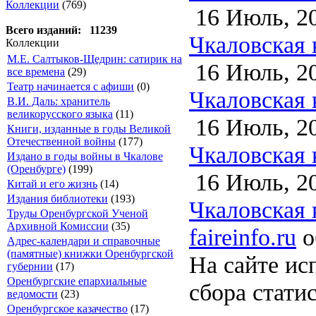
Коллекции
(769)
16 Июль, 2
Всего изданий: 11239
Чкаловская 
Коллекции
М.Е. Салтыков-Щедрин: сатирик на
16 Июль, 2
все времена
(29)
Театр начинается с афиши
(0)
Чкаловская 
В.И. Даль: хранитель
великорусского языка
(11)
16 Июль, 2
Книги, изданные в годы Великой
Отечественной войны
(177)
Чкаловская 
Издано в годы войны в Чкалове
(Оренбурге)
(199)
16 Июль, 2
Китай и его жизнь
(14)
Издания библиотеки
(193)
Чкаловская 
Труды Оренбургской Ученой
Архивной Комиссии
(35)
faireinfo.ru
о
Адрес-календари и справочные
(памятные) книжки Оренбургской
На сайте ис
губернии
(17)
Оренбургские епархиальные
сбора стати
ведомости
(23)
Оренбургское казачество
(17)