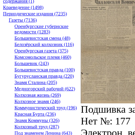
содержания (1)
Краеведение (1498)
Периодические издания (7235)
Газеты (7136)
Оренбургские губернские
ведомости (1283)
Большевистская смена (48)
Белозёрский колхозник (116)
Оренбургская газета (375)
Комсомольское племя (460)
Большевик (243)
Большевистская правда (100)
Бугурусланская правда (220)
Знамя Сталина (205)
Медногорский рабочий (622)
Колхозная жизнь (269)
Колхозное знамя (246)
Подшивка за
Коммунистический труд (196)
Красная Бурта (236)
Нет №: 177
Знамя Коммуны (326)
Колхозный труд (287)
Электрон. ве
Под знаменем Ленина (643)