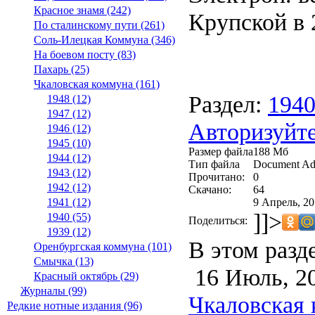
Красное знамя (242)
Крупской в 2
По сталинскому пути (261)
Соль-Илецкая Коммуна (346)
На боевом посту (83)
Пахарь (25)
Чкаловская коммуна (161)
Раздел:
194
1948 (12)
1947 (12)
Авторизуйте
1946 (12)
1945 (10)
Размер файла
188 Мб
1944 (12)
Тип файла
Document Ad
1943 (12)
Прочитано:
0
1942 (12)
Скачано:
64
9 Апрель, 20
1941 (12)
]]>
1940 (55)
Поделиться:
1939 (12)
В этом разд
Оренбургская коммуна (101)
Смычка (13)
16 Июль, 2
Красный октябрь (29)
Журналы (99)
Чкаловская 
Редкие нотные издания (96)