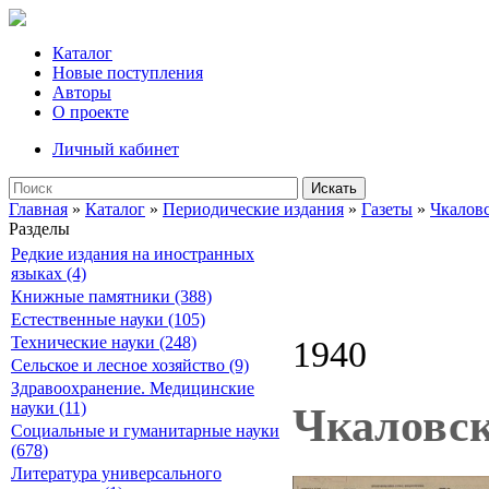
Каталог
Новые поступления
Авторы
О проекте
Личный кабинет
Искать
Главная
»
Каталог
»
Периодические издания
»
Газеты
»
Чкалов
Разделы
Редкие издания на иностранных
языках (4)
Книжные памятники (388)
Естественные науки (105)
Технические науки (248)
1940
Сельское и лесное хозяйство (9)
Здравоохранение. Медицинские
науки (11)
Чкаловск
Социальные и гуманитарные науки
(678)
Литература универсального