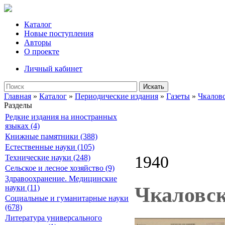
Каталог
Новые поступления
Авторы
О проекте
Личный кабинет
Искать
Главная
»
Каталог
»
Периодические издания
»
Газеты
»
Чкалов
Разделы
Редкие издания на иностранных
языках (4)
Книжные памятники (388)
Естественные науки (105)
1940
Технические науки (248)
Сельское и лесное хозяйство (9)
Здравоохранение. Медицинские
Чкаловск
науки (11)
Социальные и гуманитарные науки
(678)
Литература универсального