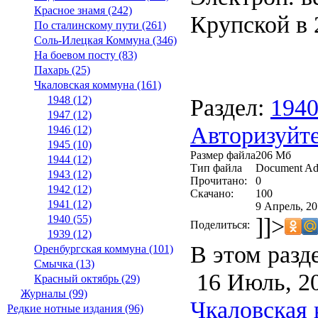
Красное знамя (242)
Крупской в 2
По сталинскому пути (261)
Соль-Илецкая Коммуна (346)
На боевом посту (83)
Пахарь (25)
Чкаловская коммуна (161)
Раздел:
194
1948 (12)
1947 (12)
Авторизуйте
1946 (12)
1945 (10)
Размер файла
206 Мб
1944 (12)
Тип файла
Document Ad
1943 (12)
Прочитано:
0
1942 (12)
Скачано:
100
1941 (12)
9 Апрель, 20
]]>
1940 (55)
Поделиться:
1939 (12)
В этом разд
Оренбургская коммуна (101)
Смычка (13)
16 Июль, 2
Красный октябрь (29)
Журналы (99)
Чкаловская 
Редкие нотные издания (96)