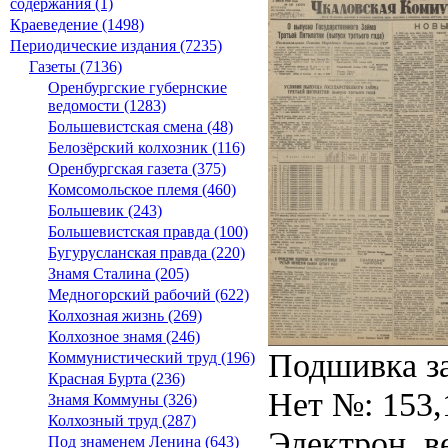
содержания (1)
Краеведение (1498)
Периодические издания (7235)
Газеты (7136)
Оренбургские губернские
ведомости (1283)
Большевистская смена (48)
Белозёрский колхозник (116)
Оренбургская газета (375)
Комсомольское племя (460)
Большевик (243)
Большевистская правда (100)
Бугурусланская правда (220)
Знамя Сталина (205)
Медногорский рабочий (622)
Колхозная жизнь (269)
Колхозное знамя (246)
Подшивка за
Коммунистический труд (196)
Красная Бурта (236)
Нет №: 153,
Знамя Коммуны (326)
Колхозный труд (287)
Электрон. ве
Под знаменем Ленина (643)