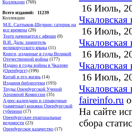
Коллекции
(769)
16 Июль, 2
Всего изданий: 11239
Чкаловская 
Коллекции
М.Е. Салтыков-Щедрин: сатирик на
16 Июль, 2
все времена
(29)
Театр начинается с афиши
(0)
Чкаловская 
В.И. Даль: хранитель
великорусского языка
(11)
16 Июль, 2
Книги, изданные в годы Великой
Отечественной войны
(177)
Чкаловская 
Издано в годы войны в Чкалове
(Оренбурге)
(199)
16 Июль, 2
Китай и его жизнь
(14)
Издания библиотеки
(193)
Чкаловская 
Труды Оренбургской Ученой
Архивной Комиссии
(35)
faireinfo.ru
о
Адрес-календари и справочные
(памятные) книжки Оренбургской
На сайте ис
губернии
(17)
Оренбургские епархиальные
сбора стати
ведомости
(23)
Оренбургское казачество
(17)