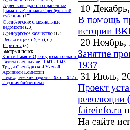
10 Декабрь,
Адрес-календари и справочные
(памятные) книжки Оренбургской
губернии
(17)
В помощь пр
Оренбургские епархиальные
ведомости
(23)
истории ВКП
Оренбургское казачество
(17)
20 Ноябрь, 
Экология реки Урал
(51)
Раритеты
(3)
Занятие про
Быстрый поиск
Книги Памяти Оренбургской области
1937
Газеты военных лет 1941 - 1945
Труды Оренбургской Ученой
Архивной Комиссии
31 Июль, 2
Периодические издания 1925 - 1947 г.
Издания библиотеки
Проект уст
революции 
faireinfo.ru
о
На сайте ис