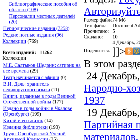
Библиографические пособия об
Авторизуйте
области (108)
Персоналии местных деятелей
Размер файла
74 Мб
(20)
Тип файла
Document Ad
Периодические издания (7258)
Прочитано:
5
Редкие нотные издания (96)
Скачано:
10
Коллекции
(769)
4 Декабрь, 2
]]>
Поделиться:
Всего изданий: 11262
Коллекции
В этом разд
М.Е. Салтыков-Щедрин: сатирик на
все времена
(29)
24 Декабрь,
Театр начинается с афиши
(0)
В.И. Даль: хранитель
Народно-хоз
великорусского языка
(11)
Книги, изданные в годы Великой
1937
Отечественной войны
(177)
Издано в годы войны в Чкалове
19 Декабрь,
(Оренбурге)
(199)
Китай и его жизнь
(14)
Партийная п
Издания библиотеки
(193)
материалов.
Труды Оренбургской Ученой
Архивной Комиссии
(35)