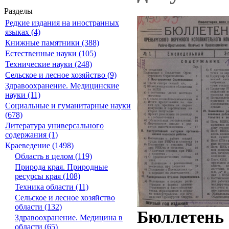
Разделы
Редкие издания на иностранных
языках (4)
Книжные памятники (388)
Естественные науки (105)
Технические науки (248)
Сельское и лесное хозяйство (9)
Здравоохранение. Медицинские
науки (11)
Социальные и гуманитарные науки
(678)
Литература универсального
содержания (1)
Краеведение (1498)
Область в целом (119)
Природа края. Природные
ресурсы края (108)
Техника области (11)
Сельское и лесное хозяйство
области (132)
Бюллетень 
Здравоохранение. Медицина в
области (65)