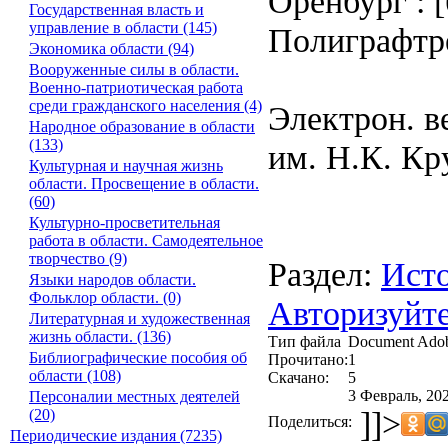
Оренбург : [
Государственная власть и
управление в области (145)
Полиграфтрес
Экономика области (94)
Вооруженные силы в области.
Военно-патриотическая работа
среди гражданского населения (4)
Электрон. в
Народное образование в области
(133)
им. Н.К. Кр
Культурная и научная жизнь
области. Просвещение в области.
(60)
Культурно-просветительная
работа в области. Самодеятельное
творчество (9)
Раздел:
Исто
Языки народов области.
Фольклор области. (0)
Авторизуйте
Литературная и художественная
жизнь области. (136)
Тип файла
Document Ado
Библиографические пособия об
Прочитано:
1
области (108)
Скачано:
5
3 Февраль, 202
Персоналии местных деятелей
]]>
(20)
Поделиться:
Периодические издания (7235)