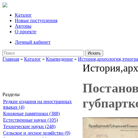
Каталог
Новые поступления
Авторы
О проекте
Личный кабинет
Искать
Главная
»
Каталог
»
Краеведение
»
История,археология,этногр
История,арх
Постанов
Разделы
губпартко
Редкие издания на иностранных
языках (4)
Книжные памятники (388)
Естественные науки (105)
Технические науки (248)
Сельское и лесное хозяйство (9)