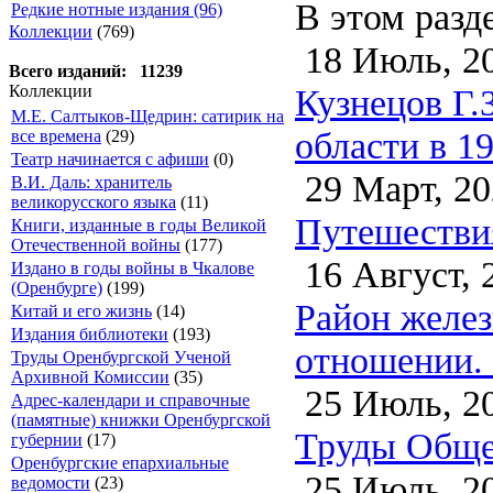
В этом разд
Редкие нотные издания (96)
Коллекции
(769)
18 Июль, 2
Всего изданий: 11239
Кузнецов Г.
Коллекции
М.Е. Салтыков-Щедрин: сатирик на
области в 1
все времена
(29)
Театр начинается с афиши
(0)
29 Март, 20
В.И. Даль: хранитель
великорусского языка
(11)
Путешествия
Книги, изданные в годы Великой
Отечественной войны
(177)
16 Август, 
Издано в годы войны в Чкалове
(Оренбурге)
(199)
Район желез
Китай и его жизнь
(14)
Издания библиотеки
(193)
отношении.
Труды Оренбургской Ученой
Архивной Комиссии
(35)
25 Июль, 2
Адрес-календари и справочные
(памятные) книжки Оренбургской
Труды Общес
губернии
(17)
Оренбургские епархиальные
25 Июль, 2
ведомости
(23)