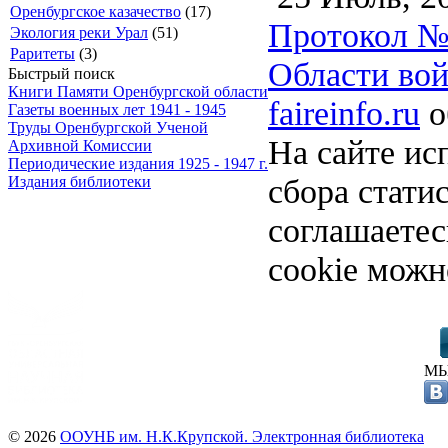
Оренбургское казачество
(17)
Протокол №3
Экология реки Урал
(51)
Раритеты
(3)
Области вой
Быстрый поиск
Книги Памяти Оренбургской области
faireinfo.ru
о
Газеты военных лет 1941 - 1945
Труды Оренбургской Ученой
На сайте ис
Архивной Комиссии
Периодические издания 1925 - 1947 г.
сбора стати
Издания библиотеки
соглашаете
cookie можн
МЫ
© 2026
ООУНБ им. Н.К.Крупской. Электронная библиотека