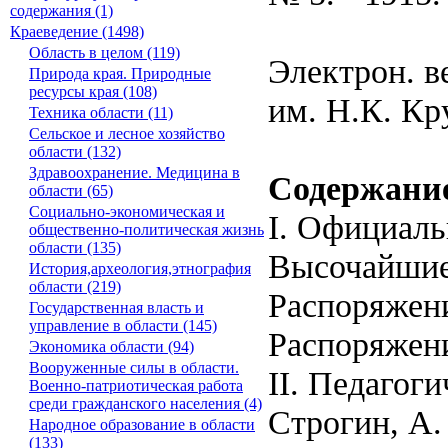
содержания (1)
Краеведение (1498)
Область в целом (119)
Электрон. в
Природа края. Природные
ресурсы края (108)
им. Н.К. Кр
Техника области (11)
Сельское и лесное хозяйство
области (132)
Здравоохранение. Медицина в
Содержани
области (65)
Социально-экономическая и
I. Официаль
общественно-политическая жизнь
области (135)
Высочайшие
История,археология,этнография
области (219)
Распоряжен
Государственная власть и
управление в области (145)
Распоряжени
Экономика области (94)
Вооруженные силы в области.
II. Педагог
Военно-патриотическая работа
среди гражданского населения (4)
Строгин, А.
Народное образование в области
(133)