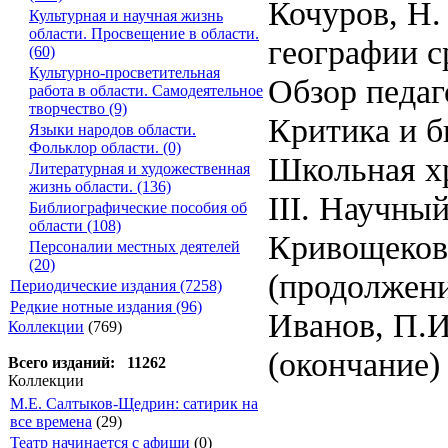
Кочуров, Н.
Культурная и научная жизнь
области. Просвещение в области.
географии 
(60)
Культурно-просветительная
Обзор педаг
работа в области. Самодеятельное
творчество (9)
Критика и 
Языки народов области.
Фольклор области. (0)
Школьная х
Литературная и художественная
жизнь области. (136)
III. Научны
Библиографические пособия об
области (108)
Кривощеков,
Персоналии местных деятелей
(20)
(продолжен
Периодические издания (7258)
Редкие нотные издания (96)
Иванов, П.И
Коллекции
(769)
(окончание)
Всего изданий: 11262
Коллекции
М.Е. Салтыков-Щедрин: сатирик на
все времена
(29)
Театр начинается с афиши
(0)