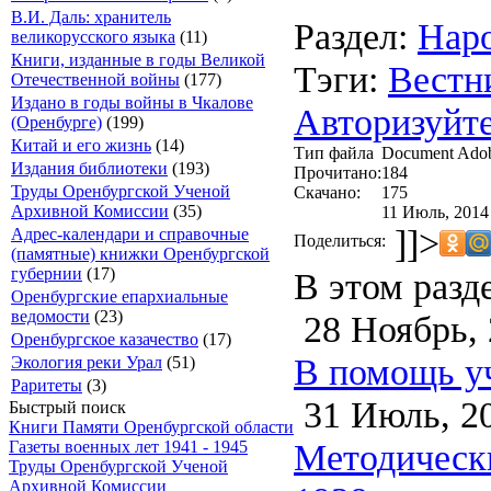
В.И. Даль: хранитель
Раздел:
Наро
великорусского языка
(11)
Книги, изданные в годы Великой
Тэги:
Вестн
Отечественной войны
(177)
Издано в годы войны в Чкалове
Авторизуйте
(Оренбурге)
(199)
Китай и его жизнь
(14)
Тип файла
Document Ado
Издания библиотеки
(193)
Прочитано:
184
Труды Оренбургской Ученой
Скачано:
175
Архивной Комиссии
(35)
11 Июль, 2014
]]>
Адрес-календари и справочные
Поделиться:
(памятные) книжки Оренбургской
губернии
(17)
В этом разд
Оренбургские епархиальные
ведомости
(23)
28 Ноябрь, 
Оренбургское казачество
(17)
В помощь уч
Экология реки Урал
(51)
Раритеты
(3)
31 Июль, 2
Быстрый поиск
Книги Памяти Оренбургской области
Методически
Газеты военных лет 1941 - 1945
Труды Оренбургской Ученой
Архивной Комиссии