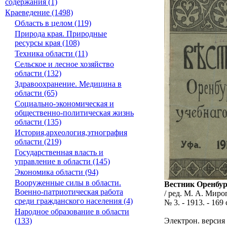
содержания (1)
Краеведение (1498)
Область в целом (119)
Природа края. Природные
ресурсы края (108)
Техника области (11)
Сельское и лесное хозяйство
области (132)
Здравоохранение. Медицина в
области (65)
Социально-экономическая и
общественно-политическая жизнь
области (135)
История,археология,этнография
области (219)
Государственная власть и
управление в области (145)
Экономика области (94)
Вооруженные силы в области.
Вестник Оренбур
Военно-патриотическая работа
/ ред. М. А. Миро
среди гражданского населения (4)
№ 3. - 1913. - 169 
Народное образование в области
Электрон. версия
(133)