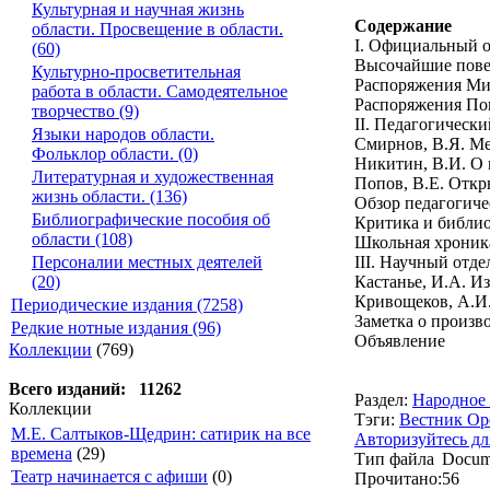
Культурная и научная жизнь
Содержание
области. Просвещение в области.
I. Официальный о
(60)
Высочайшие пове
Культурно-просветительная
Распоряжения Ми
работа в области. Самодеятельное
Распоряжения Поп
творчество (9)
II. Педагогически
Языки народов области.
Смирнов, В.Я. Ме
Фольклор области. (0)
Никитин, В.И. О 
Литературная и художественная
Попов, В.Е. Откр
жизнь области. (136)
Обзор педагогич
Библиографические пособия об
Критика и библи
области (108)
Школьная хроник
III. Научный отде
Персоналии местных деятелей
Кастанье, И.А. И
(20)
Кривощеков, А.И.
Периодические издания (7258)
Заметка о произв
Редкие нотные издания (96)
Объявление
Коллекции
(769)
Всего изданий: 11262
Раздел:
Народное 
Коллекции
Тэги:
Вестник Ор
М.Е. Салтыков-Щедрин: сатирик на все
Авторизуйтесь дл
времена
(29)
Тип файла
Docum
Театр начинается с афиши
(0)
Прочитано:
56