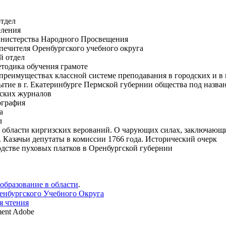
тдел
ления
нистерства Народного Просвещения
ечителя Оренбургского учебного округа
й отдел
тодика обучения грамоте
преимуществах классной системе преподавания в городских и 
ытие в г. Екатеринбурге Пермской губернии общества под назв
еских журналов
ография
а
л
з области киргизских верований. О чарующих силах, заключающи
 Казачьи депутаты в комиссии 1766 года. Исторический очерк
одстве пуховых платков в Оренбургской губернии
образование в области
.
енбургского Учебного Округа
я чтения
ent Adobe