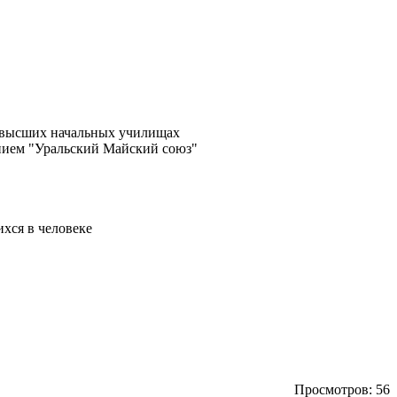
в высших начальных училищах
анием "Уральский Майский союз"
хся в человеке
Просмотров: 56