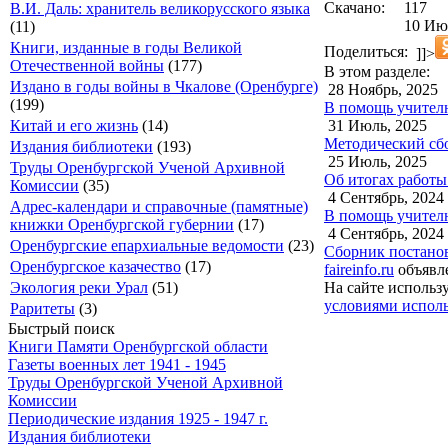
Скачано:
117
В.И. Даль: хранитель великорусского языка
10 Июл
(11)
Книги, изданные в годы Великой
Поделиться:
]]>
Отечественной войны
(177)
В этом разделе:
Издано в годы войны в Чкалове (Оренбурге)
28 Ноябрь, 2025
(199)
В помощь учителю
31 Июль, 2025
Китай и его жизнь
(14)
Методический сбо
Издания библиотеки
(193)
25 Июль, 2025
Труды Оренбургской Ученой Архивной
Об итогах работы
Комиссии
(35)
4 Сентябрь, 2024
Адрес-календари и справочные (памятные)
В помощь учителю
книжки Оренбургской губернии
(17)
4 Сентябрь, 2024
Оренбургские епархиальные ведомости
(23)
Сборник постано
Оренбургское казачество
(17)
faireinfo.ru
объявле
На сайте использ
Экология реки Урал
(51)
условиями исполь
Раритеты
(3)
Быстрый поиск
Книги Памяти Оренбургской области
Газеты военных лет 1941 - 1945
Труды Оренбургской Ученой Архивной
Комиссии
Периодические издания 1925 - 1947 г.
Издания библиотеки