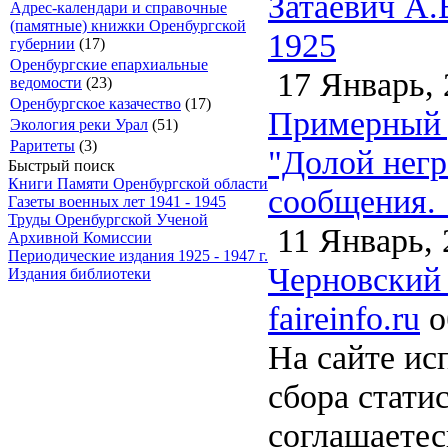
Затаевич А.
Адрес-календари и справочные
(памятные) книжки Оренбургской
1925
губернии
(17)
Оренбургские епархиальные
17 Январь, 
ведомости
(23)
Оренбургское казачество
(17)
Примерный 
Экология реки Урал
(51)
Раритеты
(3)
"Долой негр
Быстрый поиск
Книги Памяти Оренбургской области
сообщения. 
Газеты военных лет 1941 - 1945
Труды Оренбургской Ученой
11 Январь, 
Архивной Комиссии
Периодические издания 1925 - 1947 г.
Черновский 
Издания библиотеки
faireinfo.ru
о
На сайте ис
сбора стати
соглашаете