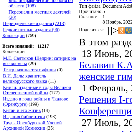
Библиографические пособия об
области (108)
Тип файла
Document Ado
Прочитано:
5
Персоналии местных деятелей
Скачано:
1
(20)
8 Ноябрь, 2022
Периодические издания (7213)
]]>
Поделиться:
Редкие нотные издания (96)
Коллекции
(769)
В этом разд
Всего изданий: 11217
13 Июнь, 2
Коллекции
М.Е. Салтыков-Щедрин: сатирик на
Белавин К.А
все времена
(29)
Театр начинается с афиши
(0)
женские гим
В.И. Даль: хранитель
великорусского языка
(11)
1 Февраль, 
Книги, изданные в годы Великой
Отечественной войны
(177)
Решения I-г
Издано в годы войны в Чкалове
(Оренбурге)
(199)
Конференции
Китай и его жизнь
(14)
Издания библиотеки
(193)
27 Июль, 2
Труды Оренбургской Ученой
Архивной Комиссии
(35)