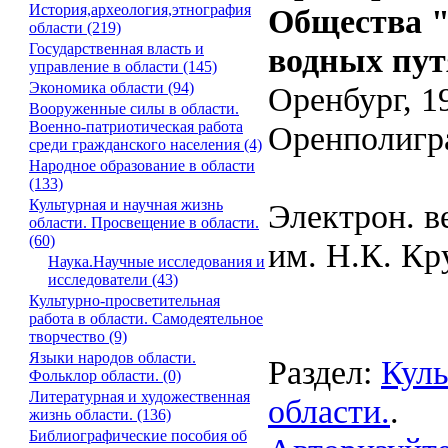
История,археология,этнография
Общества "
области (219)
Государственная власть и
водных пут
управление в области (145)
Экономика области (94)
Оренбург, 1
Вооруженные силы в области.
Военно-патриотическая работа
Оренполиграф
среди гражданского населения (4)
Народное образование в области
(133)
Культурная и научная жизнь
Электрон. в
области. Просвещение в области.
(60)
им. Н.К. Кр
Наука.Научные исследования и
исследователи (43)
Культурно-просветительная
работа в области. Самодеятельное
творчество (9)
Языки народов области.
Раздел:
Куль
Фольклор области. (0)
Литературная и художественная
области.
.
жизнь области. (136)
Библиографические пособия об