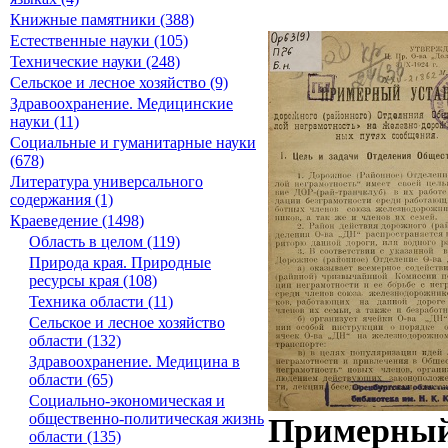
Книжные памятники (388)
Естественные науки (105)
Технические науки (248)
Сельское и лесное хозяйство (9)
Здравоохранение. Медицинские
науки (11)
Социальные и гуманитарные науки
(678)
Литература универсального
содержания (1)
Краеведение (1498)
Область в целом (119)
Природа края. Природные
ресурсы края (108)
Техника области (11)
Сельское и лесное хозяйство
области (132)
Здравоохранение. Медицина в
области (65)
Социально-экономическая и
общественно-политическая жизнь
Примерный 
области (135)