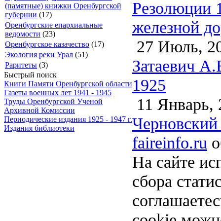
Резолюции 1
(памятные) книжки Оренбургской
губернии
(17)
железной до
Оренбургские епархиальные
ведомости
(23)
27 Июль, 2
Оренбургское казачество
(17)
Экология реки Урал
(51)
Затаевич А.
Раритеты
(3)
Быстрый поиск
1925
Книги Памяти Оренбургской области
Газеты военных лет 1941 - 1945
11 Январь, 
Труды Оренбургской Ученой
Архивной Комиссии
Черновский 
Периодические издания 1925 - 1947 г.
Издания библиотеки
faireinfo.ru
о
На сайте ис
сбора стати
соглашаете
cookie можн