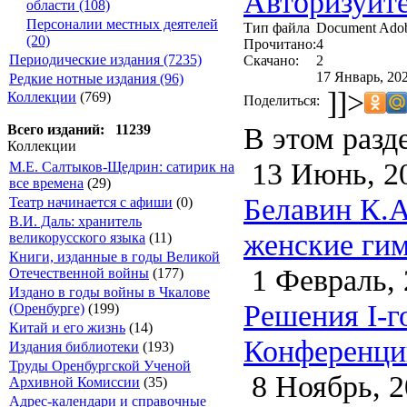
Авторизуйте
области (108)
Персоналии местных деятелей
Тип файла
Document Ado
(20)
Прочитано:
4
Периодические издания (7235)
Скачано:
2
17 Январь, 202
Редкие нотные издания (96)
]]>
Коллекции
(769)
Поделиться:
В этом разд
Всего изданий: 11239
Коллекции
13 Июнь, 2
М.Е. Салтыков-Щедрин: сатирик на
все времена
(29)
Белавин К.А
Театр начинается с афиши
(0)
В.И. Даль: хранитель
женские гим
великорусского языка
(11)
Книги, изданные в годы Великой
1 Февраль, 
Отечественной войны
(177)
Издано в годы войны в Чкалове
Решения I-г
(Оренбурге)
(199)
Китай и его жизнь
(14)
Конференции
Издания библиотеки
(193)
Труды Оренбургской Ученой
8 Ноябрь, 2
Архивной Комиссии
(35)
Адрес-календари и справочные