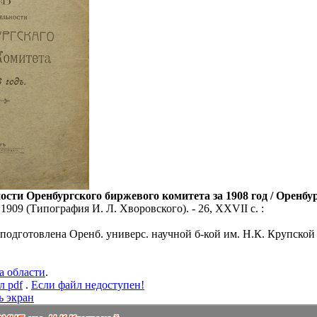
ости Оренбургского биржевого комитета за 1908 год / Оренб
, 1909 (Типография И. Л. Хворовского). - 26, XXVII с. :
 подготовлена Оренб. универс. научной б-кой им. Н.К. Крупской
а области
.
л pdf
.
Если файл недоступен!
ь экран