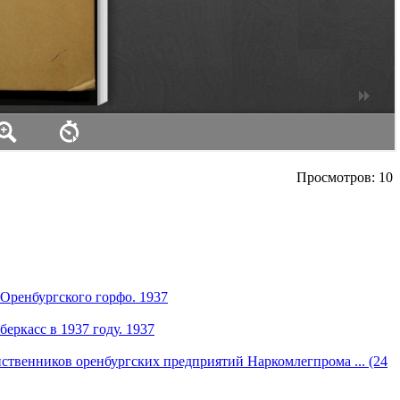
Просмотров: 10
Оренбургского горфо. 1937
еркасс в 1937 году. 1937
ственников оренбургских предприятий Наркомлегпрома ... (24