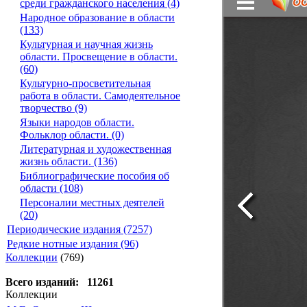
среди гражданского населения (4)
Народное образование в области
(133)
Культурная и научная жизнь
области. Просвещение в области.
(60)
Культурно-просветительная
работа в области. Самодеятельное
творчество (9)
Языки народов области.
Фольклор области. (0)
Литературная и художественная
жизнь области. (136)
Библиографические пособия об
области (108)
Персоналии местных деятелей
(20)
Периодические издания (7257)
Редкие нотные издания (96)
Коллекции
(769)
Всего изданий: 11261
Коллекции