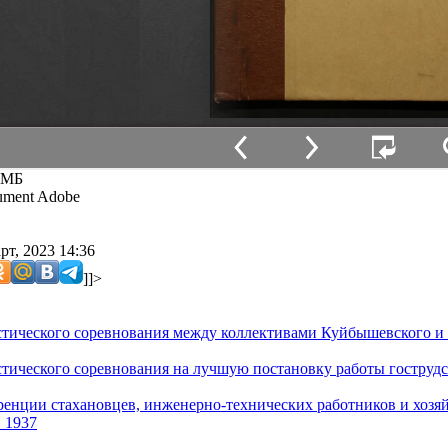
 МБ
ment Adobe
рт, 2023 14:36
]]>
тического соревнования между коллективами Куйбышевского и 
тического соревнования на лучшую постановку работы гострудсб
енции стахановцев, инженерно-технических работников и хозяй
. 1937