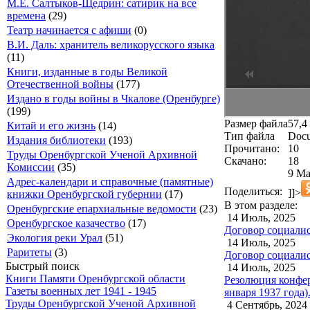
М.Е. Салтыков-Щедрин: сатирик на все
времена
(29)
Театр начинается с афиши
(0)
В.И. Даль: хранитель великорусского языка
(11)
Книги, изданные в годы Великой
Отечественной войны
(177)
Издано в годы войны в Чкалове (Оренбурге)
(199)
Размер файла
57,4
Китай и его жизнь
(14)
Тип файла
Docu
Издания библиотеки
(193)
Прочитано:
10
Труды Оренбургской Ученой Архивной
Скачано:
18
Комиссии
(35)
9 Ма
Адрес-календари и справочные (памятные)
Поделиться:
]]>
книжки Оренбургской губернии
(17)
В этом разделе:
Оренбургские епархиальные ведомости
(23)
14 Июль, 2025
Оренбургское казачество
(17)
Договор социалис
Экология реки Урал
(51)
14 Июль, 2025
Раритеты
(3)
Договор социалис
Быстрый поиск
14 Июль, 2025
Книги Памяти Оренбургской области
Резолюция конфер
Газеты военных лет 1941 - 1945
января 1937 года)
Труды Оренбургской Ученой Архивной
4 Сентябрь, 2024