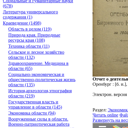
Социальные и гуманитарные науки
(678)
Литература универсального
содержания (1)
Краеведение (1498)
Область в целом (119)
Природа края. Природные
ресурсы края (108)
Техника области (11)
Сельское и лесное хозяйство
области (132)
Здравоохранение. Медицина в
области (65)
Социально-экономическая и
Отчет о деятельн
общественно-политическая жизнь
Оренбург : [б. и.]
области (135)
История,археология,этнография
Электрон. версия
области (219)
Государственная власть и
управление в области (145)
Раздел:
Экономик
Экономика области (94)
Читать online
Фай
Вооруженные силы в области.
Развернуть на вес
Военно-патриотическая работа