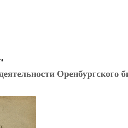
ти
 деятельности Оренбургского б
9