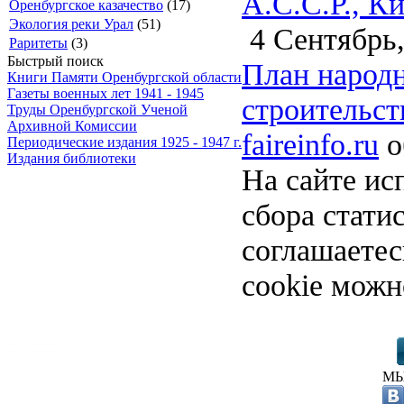
А.С.С.Р., К
Оренбургское казачество
(17)
Экология реки Урал
(51)
4 Сентябрь,
Раритеты
(3)
Быстрый поиск
План народн
Книги Памяти Оренбургской области
Газеты военных лет 1941 - 1945
строительств
Труды Оренбургской Ученой
Архивной Комиссии
faireinfo.ru
о
Периодические издания 1925 - 1947 г.
Издания библиотеки
На сайте ис
сбора стати
соглашаете
cookie можн
МЫ