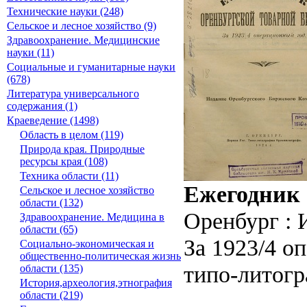
Технические науки (248)
Сельское и лесное хозяйство (9)
Здравоохранение. Медицинские
науки (11)
Социальные и гуманитарные науки
(678)
Литература универсального
содержания (1)
Краеведение (1498)
Область в целом (119)
Природа края. Природные
ресурсы края (108)
Техника области (11)
Ежегодник 
Сельское и лесное хозяйство
области (132)
Оренбург : 
Здравоохранение. Медицина в
области (65)
За 1923/4 о
Социально-экономическая и
общественно-политическая жизнь
типо-литогр
области (135)
История,археология,этнография
области (219)