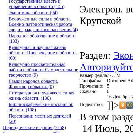
Государственная власть и
Электрон. ве
управление в области (145)
Экономика области (94)
Крупской
Вооруженные силы в области.
Военно-патриотическая работа
среди гражданского населения (4)
Народное образование в области
(133)
Культурная и научная жизнь
Раздел:
Экон
области. Просвещение в области.
(60)
Авторизуйте
Культурно-просветительная
работа в области. Самодеятельное
творчество (9)
Размер файла
77,1 М
Тип файла
Document Ad
Языки народов области.
Прочитано:
5
Фольклор области. (0)
Скачано:
6
Литературная и художественная
16 Декабрь, 
жизнь области. (136)
]]>
Поделиться:
Библиографические пособия об
области (108)
В этом разд
Персоналии местных деятелей
(20)
14 Июль, 2
Периодические издания (7258)