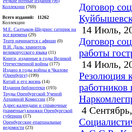
Редкие нотные издания (96)
Договор соц
Коллекции
(769)
Куйбышевско
Всего изданий: 11262
Коллекции
14 Июль, 2
М.Е. Салтыков-Щедрин: сатирик на
все времена
(29)
Договор соц
Театр начинается с афиши
(0)
В.И. Даль: хранитель
работы гост
великорусского языка
(11)
Книги, изданные в годы Великой
14 Июль, 2
Отечественной войны
(177)
Издано в годы войны в Чкалове
Резолюция к
(Оренбурге)
(199)
Китай и его жизнь
(14)
работников 
Издания библиотеки
(193)
Труды Оренбургской Ученой
Наркомлегпро
Архивной Комиссии
(35)
Адрес-календари и справочные
4 Сентябрь,
(памятные) книжки Оренбургской
губернии
(17)
Социалисти
Оренбургские епархиальные
ведомости
(23)