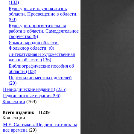
(133)
Культурная и научная жизнь
области. Просвещение в области.
(60)
Культурно-просветительная
работа в области. Самодеятельное
творчество (9)
Языки народов области.
Фольклор области. (0)
Литературная и художественная
жизнь области. (136)
Библиографические пособия об
области (108)
Персоналии местных деятелей
(20)
Периодические издания (7235)
Редкие нотные издания (96)
Коллекции
(769)
Всего изданий: 11239
Коллекции
М.Е. Салтыков-Щедрин: сатирик на
все времена
(29)