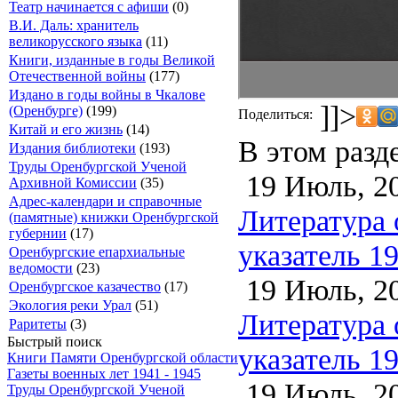
Театр начинается с афиши
(0)
В.И. Даль: хранитель
великорусского языка
(11)
Книги, изданные в годы Великой
Отечественной войны
(177)
Издано в годы войны в Чкалове
]]>
(Оренбурге)
(199)
Поделиться:
Китай и его жизнь
(14)
В этом разд
Издания библиотеки
(193)
Труды Оренбургской Ученой
19 Июль, 2
Архивной Комиссии
(35)
Адрес-календари и справочные
Литература 
(памятные) книжки Оренбургской
губернии
(17)
указатель 1
Оренбургские епархиальные
ведомости
(23)
19 Июль, 2
Оренбургское казачество
(17)
Экология реки Урал
(51)
Литература 
Раритеты
(3)
Быстрый поиск
указатель 1
Книги Памяти Оренбургской области
Газеты военных лет 1941 - 1945
19 Июль, 2
Труды Оренбургской Ученой