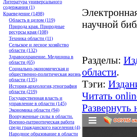
Литература универсального
содержания (1)
Электронная
Краеведение (1498)
Область в целом (119)
научной биб
Природа края. Природные
ресурсы края (108)
Техника области (11)
Сельское и лесное хозяйство
области (132)
Разделы:
Из
Здравоохранение. Медицина в
области (65)
области
.
Социально-экономическая и
общественно-политическая жизнь
области (135)
Тэги:
Издан
История,археология,этнография
области (219)
Читать onlin
Государственная власть и
управление в области (145)
Развернуть 
Экономика области (94)
Вооруженные силы в области.
Военно-патриотическая работа
среди гражданского населения (4)
Народное образование в области