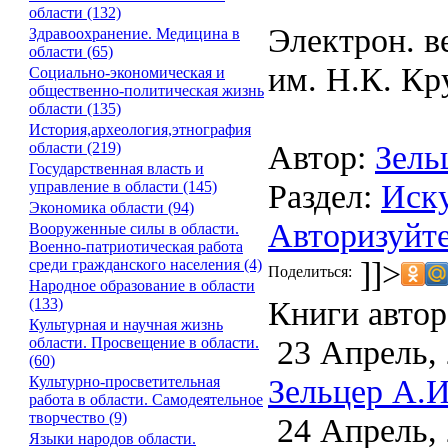
области (132)
Электрон. в
Здравоохранение. Медицина в
области (65)
им. Н.К. Кр
Социально-экономическая и
общественно-политическая жизнь
области (135)
История,археология,этнография
Автор:
Зель
области (219)
Государственная власть и
Раздел:
Иску
управление в области (145)
Экономика области (94)
Авторизуйте
Вооруженные силы в области.
Военно-патриотическая работа
]]>
среди гражданского населения (4)
Поделиться:
Народное образование в области
Книги автор
(133)
Культурная и научная жизнь
23 Апрель,
области. Просвещение в области.
(60)
Зельцер А.И
Культурно-просветительная
работа в области. Самодеятельное
творчество (9)
24 Апрель,
Языки народов области.