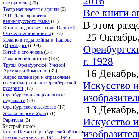
2016
все времена
(29)
Театр начинается с афиши
(0)
Все книги а
В.И. Даль: хранитель
великорусского языка
(11)
В этом разд
Книги, изданные в годы Великой
Отечественной войны
(177)
25 Октябрь,
Издано в годы войны в Чкалове
(Оренбурге)
(199)
Оренбургски
Китай и его жизнь
(14)
г. 1928
Издания библиотеки
(193)
Труды Оренбургской Ученой
16 Декабрь,
Архивной Комиссии
(35)
Адрес-календари и справочные
Искусство и
(памятные) книжки Оренбургской
губернии
(17)
изобразител
Оренбургские епархиальные
ведомости
(23)
13 Декабрь,
Оренбургское казачество
(17)
Экология реки Урал
(51)
Искусство и
Раритеты
(3)
Быстрый поиск
изобразител
Книги Памяти Оренбургской области
Газеты военных лет 1941 - 1945