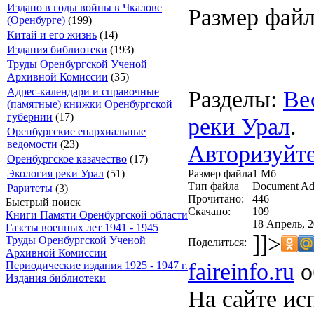
Издано в годы войны в Чкалове
Размер файл
(Оренбурге)
(199)
Китай и его жизнь
(14)
Издания библиотеки
(193)
Труды Оренбургской Ученой
Архивной Комиссии
(35)
Разделы:
Ве
Адрес-календари и справочные
(памятные) книжки Оренбургской
губернии
(17)
реки Урал
.
Оренбургские епархиальные
ведомости
(23)
Авторизуйте
Оренбургское казачество
(17)
Размер файла
1 Mб
Экология реки Урал
(51)
Тип файла
Document Ad
Раритеты
(3)
Прочитано:
446
Быстрый поиск
Скачано:
109
Книги Памяти Оренбургской области
18 Апрель, 2
Газеты военных лет 1941 - 1945
]]>
Труды Оренбургской Ученой
Поделиться:
Архивной Комиссии
faireinfo.ru
о
Периодические издания 1925 - 1947 г.
Издания библиотеки
На сайте ис