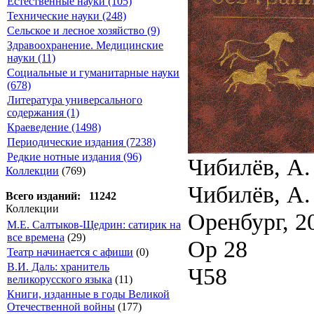
Естественные науки (105)
Технические науки (248)
Сельское и лесное хозяйство (9)
Здравоохранение. Медицинские
науки (11)
Социальные и гуманитарные науки
(678)
Литература универсального
содержания (1)
Краеведение (1498)
Периодические издания (7238)
Редкие нотные издания (96)
Чибилёв, А. 
Коллекции
(769)
Чибилёв, А.
Всего изданий: 11242
Коллекции
Оренбург, 2
М.Е. Салтыков-Щедрин: сатирик на
все времена
(29)
Ор 28
Театр начинается с афиши
(0)
В.И. Даль: хранитель
Ч58
великорусского языка
(11)
Книги, изданные в годы Великой
Отечественной войны
(177)