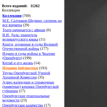
Всего изданий: 11262
Коллекции
Коллекции
(769)
М.Е. Салтыков-Щедрин: сатирик на
все времена
(29)
Театр начинается с афиши
(0)
В.И. Даль: хранитель
великорусского языка
(11)
Книги, изданные в годы Великой
Отечественной войны
(177)
Издано в годы войны в Чкалове
(Оренбурге)
(199)
Китай и его жизнь
(14)
Издания библиотеки
(193)
Труды Оренбургской Ученой
Архивной Комиссии
(35)
Адрес-календари и справочные
(памятные) книжки Оренбургской
губернии
(17)
Оренбургские епархиальные
ведомости
(23)
Оренбургское казачество
(17)