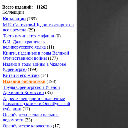
Всего изданий: 11262
Коллекции
Коллекции
(769)
М.Е. Салтыков-Щедрин: сатирик на
все времена
(29)
Театр начинается с афиши
(0)
В.И. Даль: хранитель
великорусского языка
(11)
Книги, изданные в годы Великой
Отечественной войны
(177)
Издано в годы войны в Чкалове
(Оренбурге)
(199)
Китай и его жизнь
(14)
Издания библиотеки
(193)
Труды Оренбургской Ученой
Архивной Комиссии
(35)
Адрес-календари и справочные
(памятные) книжки Оренбургской
губернии
(17)
Оренбургские епархиальные
ведомости
(23)
Оренбургское казачество
(17)