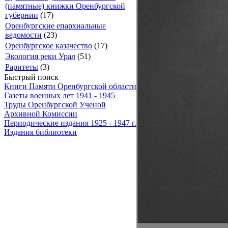
(памятные) книжки Оренбургской
губернии
(17)
Оренбургские епархиальные
ведомости
(23)
Оренбургское казачество
(17)
Экология реки Урал
(51)
Раритеты
(3)
Быстрый поиск
Книги Памяти Оренбургской области
Газеты военных лет 1941 - 1945
Труды Оренбургской Ученой
Архивной Комиссии
Периодические издания 1925 - 1947 г.
Издания библиотеки