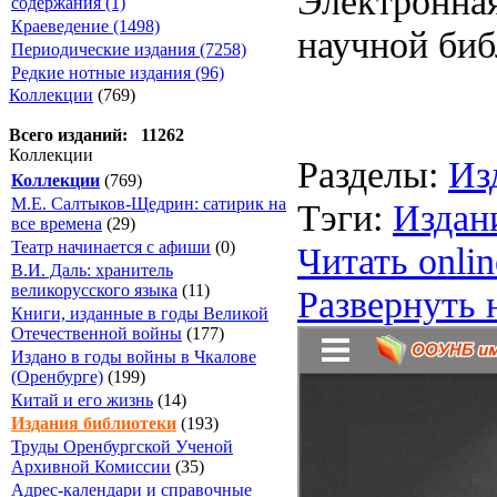
Электронная
содержания (1)
Краеведение (1498)
научной биб
Периодические издания (7258)
Редкие нотные издания (96)
Коллекции
(769)
Всего изданий: 11262
Коллекции
Разделы:
Из
Коллекции
(769)
М.Е. Салтыков-Щедрин: сатирик на
Тэги:
Издан
все времена
(29)
Театр начинается с афиши
(0)
Читать onlin
В.И. Даль: хранитель
великорусского языка
(11)
Развернуть 
Книги, изданные в годы Великой
Отечественной войны
(177)
Издано в годы войны в Чкалове
(Оренбурге)
(199)
Китай и его жизнь
(14)
Издания библиотеки
(193)
Труды Оренбургской Ученой
Архивной Комиссии
(35)
Адрес-календари и справочные