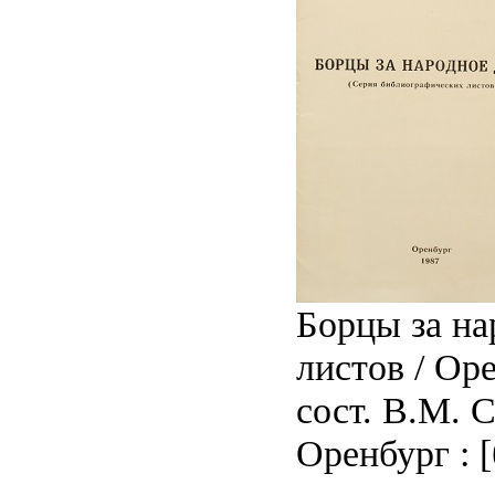
Борцы за на
листов / Оре
сост. В.М. С
Оренбург : [б