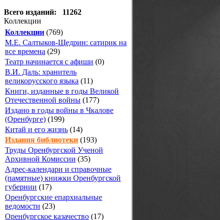
Всего изданий: 11262
Коллекции
Коллекции
(769)
М.Е. Салтыков-Щедрин: сатирик на
все времена
(29)
Театр начинается с афиши
(0)
В.И. Даль: хранитель
великорусского языка
(11)
Книги, изданные в годы Великой
Отечественной войны
(177)
Издано в годы войны в Чкалове
(Оренбурге)
(199)
Китай и его жизнь
(14)
Издания библиотеки
(193)
Труды Оренбургской Ученой
Архивной Комиссии
(35)
Адрес-календари и справочные
(памятные) книжки Оренбургской
губернии
(17)
Оренбургские епархиальные
ведомости
(23)
Оренбургское казачество
(17)