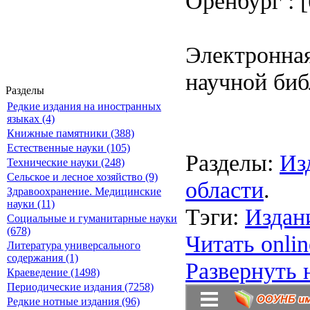
Оренбург : [б
Электронная
научной биб
Разделы
Редкие издания на иностранных
языках (4)
Книжные памятники (388)
Естественные науки (105)
Разделы:
Из
Технические науки (248)
Сельское и лесное хозяйство (9)
области
.
Здравоохранение. Медицинские
науки (11)
Тэги:
Издан
Социальные и гуманитарные науки
(678)
Читать onlin
Литература универсального
содержания (1)
Развернуть 
Краеведение (1498)
Периодические издания (7258)
Редкие нотные издания (96)