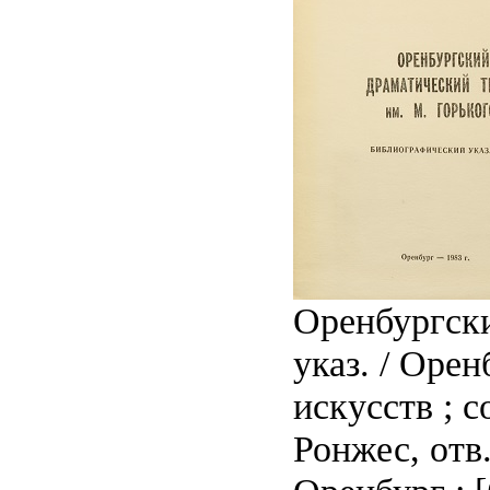
Оренбургски
указ. / Орен
искусств ; с
Ронжес, отв.