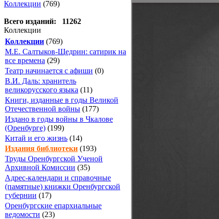
Коллекции
(769)
Всего изданий: 11262
Коллекции
Коллекции
(769)
М.Е. Салтыков-Щедрин: сатирик на
все времена
(29)
Театр начинается с афиши
(0)
В.И. Даль: хранитель
великорусского языка
(11)
Книги, изданные в годы Великой
Отечественной войны
(177)
Издано в годы войны в Чкалове
(Оренбурге)
(199)
Китай и его жизнь
(14)
Издания библиотеки
(193)
Труды Оренбургской Ученой
Архивной Комиссии
(35)
Адрес-календари и справочные
(памятные) книжки Оренбургской
губернии
(17)
Оренбургские епархиальные
ведомости
(23)