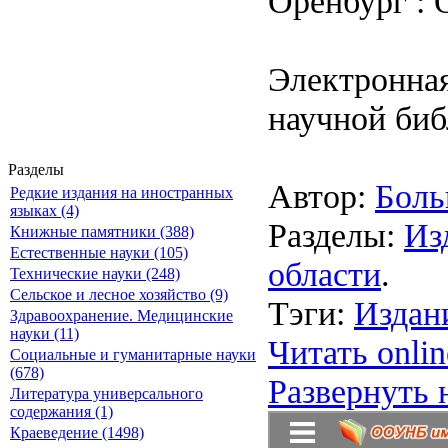
Оренбург : О
Электронная
научной биб
Разделы
Автор:
Боль
Редкие издания на иностранных
языках (4)
Разделы:
Из
Книжные памятники (388)
Естественные науки (105)
области
.
Технические науки (248)
Сельское и лесное хозяйство (9)
Тэги:
Издан
Здравоохранение. Медицинские
науки (11)
Читать onlin
Социальные и гуманитарные науки
(678)
Развернуть 
Литература универсального
содержания (1)
Краеведение (1498)