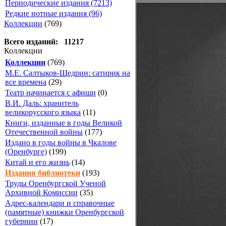
Периодические издания (7213)
Редкие нотные издания (96)
Коллекции
(769)
Всего изданий: 11217
Коллекции
Коллекции
(769)
М.Е. Салтыков-Щедрин: сатирик на
все времена
(29)
Театр начинается с афиши
(0)
В.И. Даль: хранитель
великорусского языка
(11)
Книги, изданные в годы Великой
Отечественной войны
(177)
Издано в годы войны в Чкалове
(Оренбурге)
(199)
Китай и его жизнь
(14)
Издания библиотеки
(193)
Труды Оренбургской Ученой
Архивной Комиссии
(35)
Адрес-календари и справочные
(памятные) книжки Оренбургской
губернии
(17)