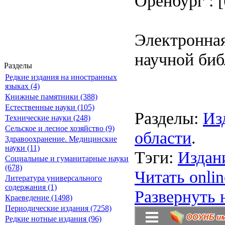
Оренбург : [б
Электронная
научной биб
Разделы
Редкие издания на иностранных
языках (4)
Книжные памятники (388)
Естественные науки (105)
Разделы:
Из
Технические науки (248)
Сельское и лесное хозяйство (9)
области
.
Здравоохранение. Медицинские
науки (11)
Тэги:
Издан
Социальные и гуманитарные науки
(678)
Читать onlin
Литература универсального
содержания (1)
Развернуть 
Краеведение (1498)
Периодические издания (7258)
Редкие нотные издания (96)