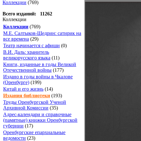
Коллекции
(769)
Всего изданий: 11262
Коллекции
Коллекции
(769)
М.Е. Салтыков-Щедрин: сатирик на
все времена
(29)
Театр начинается с афиши
(0)
В.И. Даль: хранитель
великорусского языка
(11)
Книги, изданные в годы Великой
Отечественной войны
(177)
Издано в годы войны в Чкалове
(Оренбурге)
(199)
Китай и его жизнь
(14)
Издания библиотеки
(193)
Труды Оренбургской Ученой
Архивной Комиссии
(35)
Адрес-календари и справочные
(памятные) книжки Оренбургской
губернии
(17)
Оренбургские епархиальные
ведомости
(23)