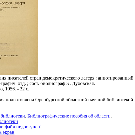
я писателей стран демократического лагеря : аннотированный рек
рафич. отд. ; сост. библиограф Э. Дубовская.
, 1956. - 32 с.
ия подготовлена Оренбургской областной научной библиотекой 
 библиотеки
,
Библиографические пособия об области
.
блиотеки
ли файл недоступен!
ь экран