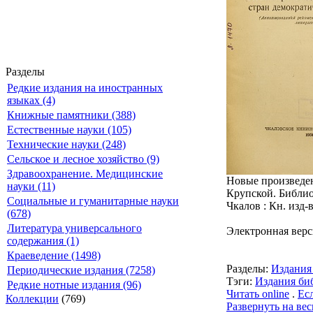
Разделы
Редкие издания на иностранных
языках (4)
Книжные памятники (388)
Естественные науки (105)
Технические науки (248)
Сельское и лесное хозяйство (9)
Здравоохранение. Медицинские
Новые произведени
науки (11)
Крупской. Библиог
Социальные и гуманитарные науки
Чкалов : Кн. изд-во
(678)
Литература универсального
Электронная верс
содержания (1)
Краеведение (1498)
Разделы:
Издания
Периодические издания (7258)
Тэги:
Издания би
Редкие нотные издания (96)
Читать online
.
Ес
Коллекции
(769)
Развернуть на вес