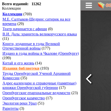
Всего изданий: 11262
Коллекции
Коллекции
(769)
М.Е. Салтыков-Щедрин: сатирик на все
времена
(29)
Театр начинается с афиши
(0)
В.И. Даль: хранитель великорусского языка
(11)
Книги, изданные в годы Великой
Отечественной войны
(177)
Издано в годы войны в Чкалове (Оренбурге)
(199)
Китай и его жизнь
(14)
Издания библиотеки
(193)
Труды Оренбургской Ученой Архивной
Комиссии
(35)
Адрес-календари и справочные (памятные)
книжки Оренбургской губернии
(17)
Оренбургские епархиальные ведомости
(23)
Оренбургское казачество
(17)
Экология реки Урал
(51)
Раритеты
(3)