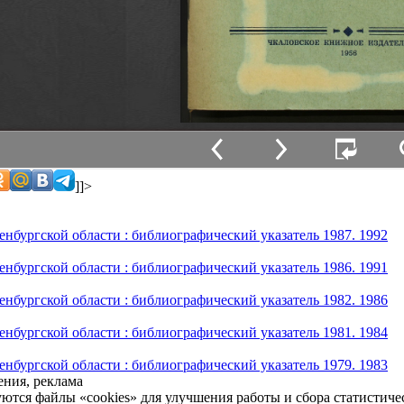
]]>
енбургской области : библиографический указатель 1987. 1992
енбургской области : библиографический указатель 1986. 1991
енбургской области : библиографический указатель 1982. 1986
енбургской области : библиографический указатель 1981. 1984
енбургской области : библиографический указатель 1979. 1983
ния, реклама
уются файлы «cookies» для улучшения работы и сбора статистич