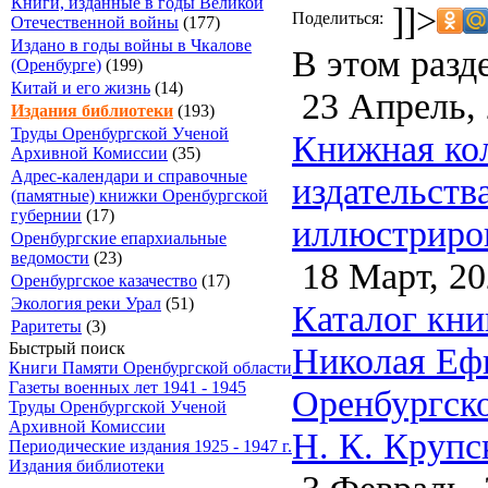
Книги, изданные в годы Великой
]]>
Поделиться:
Отечественной войны
(177)
Издано в годы войны в Чкалове
В этом разд
(Оренбурге)
(199)
Китай и его жизнь
(14)
23 Апрель,
Издания библиотеки
(193)
Труды Оренбургской Ученой
Книжная кол
Архивной Комиссии
(35)
Адрес-календари и справочные
издательств
(памятные) книжки Оренбургской
губернии
(17)
иллюстриров
Оренбургские епархиальные
ведомости
(23)
18 Март, 20
Оренбургское казачество
(17)
Экология реки Урал
(51)
Каталог кни
Раритеты
(3)
Быстрый поиск
Николая Ефи
Книги Памяти Оренбургской области
Газеты военных лет 1941 - 1945
Оренбургско
Труды Оренбургской Ученой
Архивной Комиссии
Н. К. Крупс
Периодические издания 1925 - 1947 г.
Издания библиотеки
3 Февраль, 