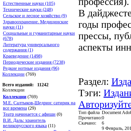
профессия).
Естественные науки (105)
Технические науки (248)
В дайджест
Сельское и лесное хозяйство (9)
годы профес
Здравоохранение. Медицинские
науки (11)
прессы, пуб
Социальные и гуманитарные науки
(678)
аспекты инн
Литература универсального
содержания (1)
Краеведение (1498)
Периодические издания (7238)
Редкие нотные издания (96)
Коллекции
(769)
Раздел:
Изда
Всего изданий: 11242
Тэги:
Издан
Коллекции
Коллекции
(769)
Авторизуйте
М.Е. Салтыков-Щедрин: сатирик на
все времена
(29)
Тип файла
Document Ado
Театр начинается с афиши
(0)
Прочитано:
0
В.И. Даль: хранитель
Скачано:
6
великорусского языка
(11)
9 Февраль, 201