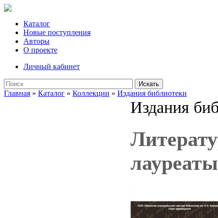
Каталог
Новые поступления
Авторы
О проекте
Личный кабинет
Искать
Главная
»
Каталог
»
Коллекции
»
Издания библиотеки
Издания би
Литерату
лауреаты 