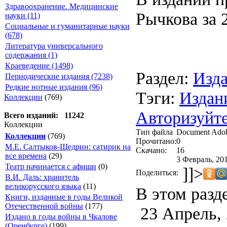
Здравоохранение. Медицинские
Рычкова за 2
науки (11)
Социальные и гуманитарные науки
(678)
Литература универсального
содержания (1)
Краеведение (1498)
Раздел:
Изда
Периодические издания (7238)
Редкие нотные издания (96)
Тэги:
Издан
Коллекции
(769)
Авторизуйте
Всего изданий: 11242
Коллекции
Тип файла
Document Ado
Коллекции
(769)
Прочитано:
0
М.Е. Салтыков-Щедрин: сатирик на
Скачано:
16
все времена
(29)
3 Февраль, 201
Театр начинается с афиши
(0)
]]>
Поделиться:
В.И. Даль: хранитель
великорусского языка
(11)
В этом разд
Книги, изданные в годы Великой
Отечественной войны
(177)
23 Апрель,
Издано в годы войны в Чкалове
(Оренбурге)
(199)