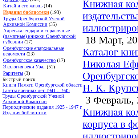
Книжная кол
Китай и его жизнь
(14)
Издания библиотеки
(193)
издательств
Труды Оренбургской Ученой
Архивной Комиссии
(35)
иллюстриров
Адрес-календари и справочные
(памятные) книжки Оренбургской
18 Март, 20
губернии
(17)
Оренбургские епархиальные
Каталог кни
ведомости
(23)
Оренбургское казачество
(17)
Николая Ефи
Экология реки Урал
(51)
Оренбургско
Раритеты
(3)
Быстрый поиск
Н. К. Крупс
Книги Памяти Оренбургской области
Газеты военных лет 1941 - 1945
Труды Оренбургской Ученой
3 Февраль, 
Архивной Комиссии
Периодические издания 1925 - 1947 г.
Книжная кол
Издания библиотеки
корпуса в ф
иллюстриров