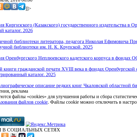
]]>
я Киргизского (Казакского) государственного издательства в О
 каталог. 2026
личной библиотеки литератора, педагога Николая Ефимовича Пря
учной библиотеки им. Н. К. Крупской. 2025
я Оренбургского Неплюевского кадетского корпуса в фондах О
й книги гражданской печати XVIII века в фондах Оренбургской 
рированный каталог. 2025
блиографическое описание редких книг Чкаловской областной би
ния, реклама
уются файлы «cookies» для улучшения работы и сбора статистич
зования файлов cookie
. Файлы cookie можно отключить в настро
 В СОЦИАЛЬНЫХ СЕТЯХ