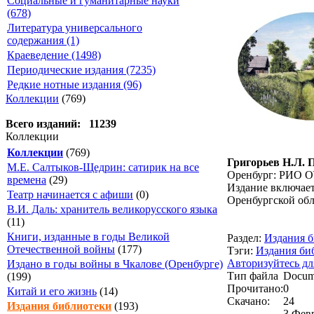
Социальные и гуманитарные науки
(678)
Литература универсального
содержания (1)
Краеведение (1498)
Периодические издания (7235)
Редкие нотные издания (96)
Коллекции
(769)
Всего изданий: 11239
Коллекции
Коллекции
(769)
Григорьев Н.Л. П
М.Е. Салтыков-Щедрин: сатирик на все
Оренбург: РИО ОУ
времена
(29)
Издание включает
Театр начинается с афиши
(0)
Оренбургской обл
В.И. Даль: хранитель великорусского языка
(11)
Книги, изданные в годы Великой
Раздел:
Издания 
Отечественной войны
(177)
Тэги:
Издания би
Авторизуйтесь дл
Издано в годы войны в Чкалове (Оренбурге)
Тип файла
Docum
(199)
Прочитано:
0
Китай и его жизнь
(14)
Скачано:
24
Издания библиотеки
(193)
3 Февр