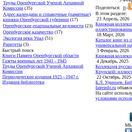
Труды Оренбургской Ученой Архивной
Поделиться:
]]>
Комиссии
(35)
В этом разделе:
Адрес-календари и справочные (памятные)
23 Апрель, 2026
книжки Оренбургской губернии
(17)
Книжная коллекци
Оренбургские епархиальные ведомости
(23)
иллюстрированный
Оренбургское казачество
(17)
18 Март, 2026
Экология реки Урал
(51)
Каталог книг из 
Раритеты
(3)
универсальной на
Быстрый поиск
3 Февраль, 2026
Книги Памяти Оренбургской области
Книжная коллекци
Газеты военных лет 1941 - 1945
4 Декабрь, 2025
Труды Оренбургской Ученой Архивной
Коллекция русско
Комиссии
Крупской: иллюст
Периодические издания 1925 - 1947 г.
22 Октябрь, 2025
Издания библиотеки
Б.Л. Удинцев. Би
faireinfo.ru
объявле
На сайте использ
условиями исполь
МЫ