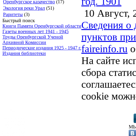
год. 1901
Оренбургское казачество
(17)
Экология реки Урал
(51)
10 Август, 
Раритеты
(3)
Быстрый поиск
Сведения о 
Книги Памяти Оренбургской области
Газеты военных лет 1941 - 1945
пунктов при
Труды Оренбургской Ученой
Архивной Комиссии
faireinfo.ru
о
Периодические издания 1925 - 1947 г.
Издания библиотеки
На сайте ис
сбора стати
соглашаете
cookie можн
МЫ