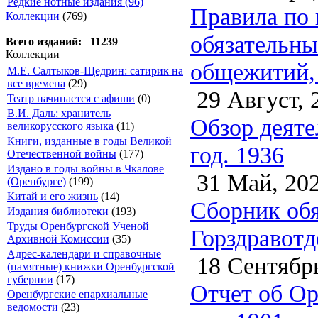
Редкие нотные издания (96)
Правила по 
Коллекции
(769)
обязательны
Всего изданий: 11239
Коллекции
общежитий, 
М.Е. Салтыков-Щедрин: сатирик на
все времена
(29)
29 Август, 
Театр начинается с афиши
(0)
В.И. Даль: хранитель
Обзор деяте
великорусского языка
(11)
Книги, изданные в годы Великой
год. 1936
Отечественной войны
(177)
Издано в годы войны в Чкалове
31 Май, 20
(Оренбурге)
(199)
Китай и его жизнь
(14)
Сборник обя
Издания библиотеки
(193)
Труды Оренбургской Ученой
Горздравотд
Архивной Комиссии
(35)
Адрес-календари и справочные
18 Сентябрь
(памятные) книжки Оренбургской
губернии
(17)
Отчет об Ор
Оренбургские епархиальные
ведомости
(23)