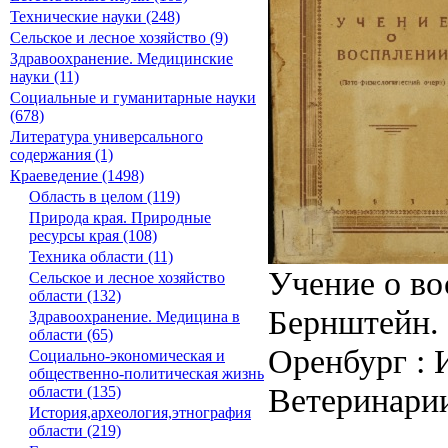
Технические науки (248)
Сельское и лесное хозяйство (9)
Здравоохранение. Медицинские
науки (11)
Социальные и гуманитарные науки
(678)
Литература универсального
содержания (1)
Краеведение (1498)
Область в целом (119)
Природа края. Природные
ресурсы края (108)
Техника области (11)
Учение о во
Сельское и лесное хозяйство
области (132)
Бернштейн.
Здравоохранение. Медицина в
области (65)
Оренбург : 
Социально-экономическая и
общественно-политическая жизнь
Ветеринарии,
области (135)
История,археология,этнография
области (219)