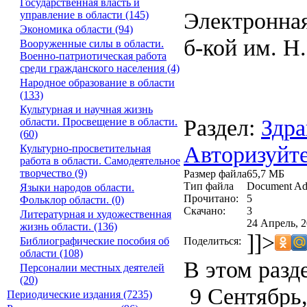
Государственная власть и
Электронная
управление в области (145)
Экономика области (94)
б-кой им. Н
Вооруженные силы в области.
Военно-патриотическая работа
среди гражданского населения (4)
Народное образование в области
(133)
Культурная и научная жизнь
Раздел:
Здра
области. Просвещение в области.
(60)
Авторизуйте
Культурно-просветительная
работа в области. Самодеятельное
творчество (9)
Размер файла
65,7 МБ
Тип файла
Document Ad
Языки народов области.
Прочитано:
5
Фольклор области. (0)
Скачано:
3
Литературная и художественная
24 Апрель, 2
жизнь области. (136)
]]>
Поделиться:
Библиографические пособия об
области (108)
В этом разд
Персоналии местных деятелей
(20)
9 Сентябрь,
Периодические издания (7235)