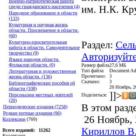
Военно-патриотическая работа
им. Н.К. Кр
среди гражданского населения (4)
Народное образование в области
(133)
Культурная и научная жизнь
области. Просвещение в области.
(60)
Раздел:
Сель
Культурно-просветительная
работа в области. Самодеятельное
творчество (9)
Авторизуйте
Языки народов области.
Фольклор области. (0)
Размер файла
27,6 МБ
Тип файла
Document Ad
Литературная и художественная
Прочитано:
3
жизнь области. (136)
Скачано:
3
Библиографические пособия об
26 Ноябрь, 2
области (108)
]]>
Поделиться:
Персоналии местных деятелей
(20)
В этом разд
Периодические издания (7258)
Редкие нотные издания (96)
26 Ноябрь, 
Коллекции
(769)
Кириллов В.
Всего изданий: 11262
Коллекции