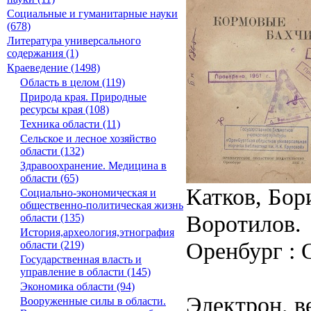
Социальные и гуманитарные науки
(678)
Литература универсального
содержания (1)
Краеведение (1498)
Область в целом (119)
Природа края. Природные
ресурсы края (108)
Техника области (11)
Сельское и лесное хозяйство
области (132)
Здравоохранение. Медицина в
области (65)
Катков, Бор
Социально-экономическая и
общественно-политическая жизнь
Воротилов.
области (135)
История,археология,этнография
Оренбург : О
области (219)
Государственная власть и
управление в области (145)
Экономика области (94)
Электрон. в
Вооруженные силы в области.