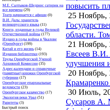
повысить пл
М.Е. Салтыков-Щедрин: сатирик на
все времена
(29)
25 Ноябрь, 
Театр начинается с афиши
(0)
В.И. Даль: хранитель
Государстве
великорусского языка
(11)
Книги, изданные в годы Великой
области. Том
Отечественной войны
(177)
Издано в годы войны в Чкалове
21 Ноябрь, 
(Оренбурге)
(199)
Китай и его жизнь
(14)
Евсеев В.И.
Издания библиотеки
(193)
Труды Оренбургской Ученой
улучшения и
Архивной Комиссии
(35)
Адрес-календари и справочные
20 Ноябрь, 
(памятные) книжки Оренбургской
губернии
(17)
Крамаренко 
Оренбургские епархиальные
ведомости
(23)
30 Июль, 2
Оренбургское казачество
(17)
Экология реки Урал
(51)
Сусаров А. 
Раритеты
(3)
Быстрый поиск