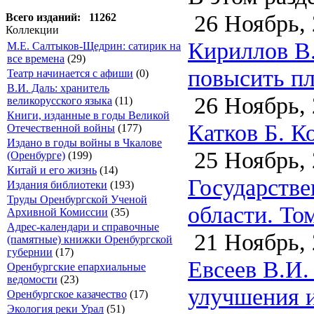
26 Ноябрь, 
Всего изданий: 11262
Коллекции
Кириллов В.
М.Е. Салтыков-Щедрин: сатирик на
все времена
(29)
повысить пл
Театр начинается с афиши
(0)
В.И. Даль: хранитель
26 Ноябрь, 
великорусского языка
(11)
Книги, изданные в годы Великой
Катков Б. К
Отечественной войны
(177)
Издано в годы войны в Чкалове
25 Ноябрь, 
(Оренбурге)
(199)
Китай и его жизнь
(14)
Государстве
Издания библиотеки
(193)
Труды Оренбургской Ученой
области. Том
Архивной Комиссии
(35)
Адрес-календари и справочные
21 Ноябрь, 
(памятные) книжки Оренбургской
губернии
(17)
Евсеев В.И.
Оренбургские епархиальные
ведомости
(23)
улучшения и
Оренбургское казачество
(17)
Экология реки Урал
(51)