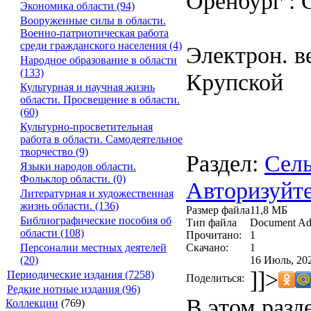
Оренбург : Об
Экономика области (94)
Вооруженные силы в области.
Военно-патриотическая работа
среди гражданского населения (4)
Электрон. ве
Народное образование в области
(133)
Крупской
Культурная и научная жизнь
области. Просвещение в области.
(60)
Культурно-просветительная
работа в области. Самодеятельное
творчество (9)
Раздел:
Сель
Языки народов области.
Фольклор области. (0)
Авторизуйте
Литературная и художественная
жизнь области. (136)
Размер файла
11,8 МБ
Библиографические пособия об
Тип файла
Document Ad
области (108)
Прочитано:
1
Скачано:
1
Персоналии местных деятелей
16 Июль, 202
(20)
]]>
Периодические издания (7258)
Поделиться:
Редкие нотные издания (96)
В этом разд
Коллекции
(769)