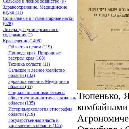
Сельское и лесное хозяйство (9)
Здравоохранение. Медицинские
науки (11)
Социальные и гуманитарные науки
(678)
Литература универсального
содержания (1)
Краеведение (1498)
Область в целом (119)
Природа края. Природные
ресурсы края (108)
Техника области (11)
Сельское и лесное хозяйство
области (132)
Здравоохранение. Медицина в
области (65)
Тюпенько, Я
Социально-экономическая и
общественно-политическая жизнь
области (135)
комбайнами 
История,археология,этнография
области (219)
Агрономиче
Государственная власть и
управление в области (145)