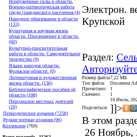
Вооруженные силы в области.
Электрон. ве
Военно-патриотическая работа
среди гражданского населения (4)
Крупской
Народное образование в области
(133)
Культурная и научная жизнь
области. Просвещение в области.
(60)
Культурно-просветительная
Раздел:
Сель
работа в области. Самодеятельное
творчество (9)
Авторизуйте
Языки народов области.
Фольклор области. (0)
Размер файла
7,22 МБ
Литературная и художественная
Тип файла
Document Ad
жизнь области. (136)
Прочитано:
1
Библиографические пособия об
Скачано:
1
области (108)
16 Июль, 202
Персоналии местных деятелей
]]>
(20)
Поделиться:
Периодические издания (7258)
В этом разд
Редкие нотные издания (96)
Коллекции
(769)
26 Ноябрь, 
Всего изданий: 11262