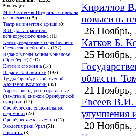
Кириллов В.
Коллекции
М.Е. Салтыков-Щедрин: сатирик на
повысить пл
все времена
(29)
Театр начинается с афиши
(0)
26 Ноябрь, 
В.И. Даль: хранитель
великорусского языка
(11)
Катков Б. К
Книги, изданные в годы Великой
Отечественной войны
(177)
25 Ноябрь, 
Издано в годы войны в Чкалове
(Оренбурге)
(199)
Государстве
Китай и его жизнь
(14)
Издания библиотеки
(193)
области. Том
Труды Оренбургской Ученой
Архивной Комиссии
(35)
21 Ноябрь, 
Адрес-календари и справочные
(памятные) книжки Оренбургской
Евсеев В.И.
губернии
(17)
Оренбургские епархиальные
улучшения и
ведомости
(23)
Оренбургское казачество
(17)
20 Ноябрь, 
Экология реки Урал
(51)
Раритеты
(3)