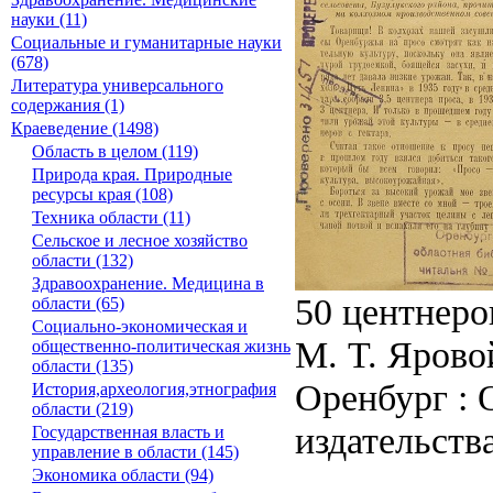
науки (11)
Социальные и гуманитарные науки
(678)
Литература универсального
содержания (1)
Краеведение (1498)
Область в целом (119)
Природа края. Природные
ресурсы края (108)
Техника области (11)
Сельское и лесное хозяйство
области (132)
Здравоохранение. Медицина в
50 центнеро
области (65)
Социально-экономическая и
М. Т. Яровой
общественно-политическая жизнь
области (135)
Оренбург : 
История,археология,этнография
области (219)
издательств
Государственная власть и
управление в области (145)
Экономика области (94)