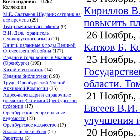
Всего изданий: 11262
Кириллов В.
Коллекции
М.Е. Салтыков-Щедрин: сатирик на
повысить пл
все времена
(29)
Театр начинается с афиши
(0)
26 Ноябрь, 
В.И. Даль: хранитель
великорусского языка
(11)
Катков Б. К
Книги, изданные в годы Великой
Отечественной войны
(177)
25 Ноябрь, 
Издано в годы войны в Чкалове
(Оренбурге)
(199)
Государстве
Китай и его жизнь
(14)
Издания библиотеки
(193)
области. Том
Труды Оренбургской Ученой
Архивной Комиссии
(35)
21 Ноябрь, 
Адрес-календари и справочные
(памятные) книжки Оренбургской
Евсеев В.И.
губернии
(17)
Оренбургские епархиальные
улучшения и
ведомости
(23)
Оренбургское казачество
(17)
20 Ноябрь, 
Экология реки Урал
(51)
Раритеты
(3)