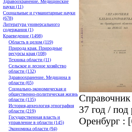
Здравоохранение. Медицинские
науки (11)
Социальные и гуманитарные науки
(678)
Литература универсального
содержания (1)
Краеведение (1498)
Область в целом (119)
Природа края. Природные
ресурсы края (108)
Техника области (11)
Сельское и лесное хозяйство
области (132)
Здравоохранение. Медицина в
области (65)
Социально-экономическая и
общественно-политическая жизнь
Справочник 
области (135)
История,археология,этнография
37 год / под
области (219)
Государственная власть и
Оренбург : [б
управление в области (145)
Экономика области (94)