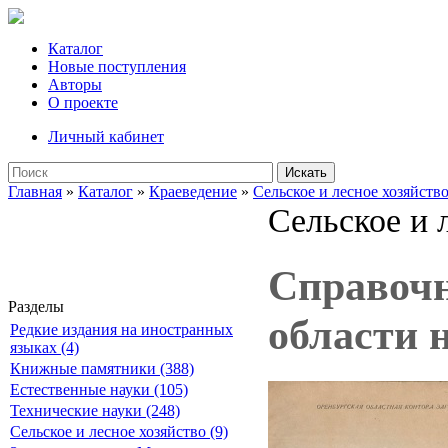
Каталог
Новые поступления
Авторы
О проекте
Личный кабинет
Искать
Главная
»
Каталог
»
Краеведение
»
Сельское и лесное хозяйств
Сельское и 
Справочн
Разделы
области н
Редкие издания на иностранных
языках (4)
Книжные памятники (388)
Естественные науки (105)
Технические науки (248)
Сельское и лесное хозяйство (9)