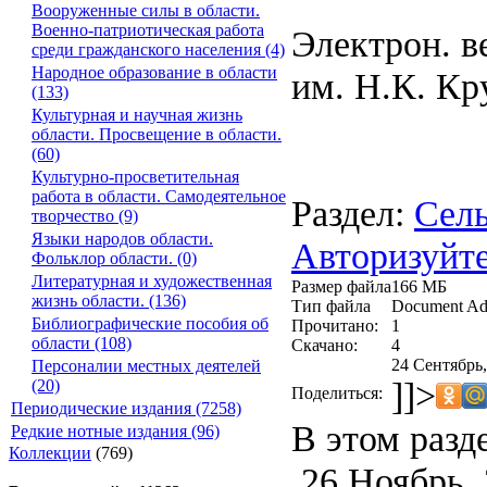
Вооруженные силы в области.
Военно-патриотическая работа
Электрон. в
среди гражданского населения (4)
Народное образование в области
им. Н.К. Кр
(133)
Культурная и научная жизнь
области. Просвещение в области.
(60)
Культурно-просветительная
работа в области. Самодеятельное
Раздел:
Сель
творчество (9)
Языки народов области.
Авторизуйте
Фольклор области. (0)
Литературная и художественная
Размер файла
166 МБ
жизнь области. (136)
Тип файла
Document Ad
Библиографические пособия об
Прочитано:
1
области (108)
Скачано:
4
24 Сентябрь,
Персоналии местных деятелей
]]>
(20)
Поделиться:
Периодические издания (7258)
В этом разд
Редкие нотные издания (96)
Коллекции
(769)
26 Ноябрь, 