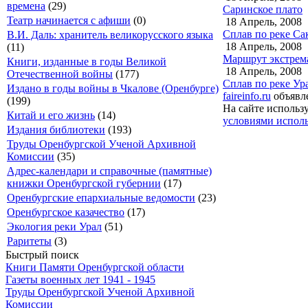
времена
(29)
Саринское плато
Театр начинается с афиши
(0)
18 Апрель, 2008
Сплав по реке Са
В.И. Даль: хранитель великорусского языка
18 Апрель, 2008
(11)
Маршрут экстрем
Книги, изданные в годы Великой
18 Апрель, 2008
Отечественной войны
(177)
Сплав по реке Ур
Издано в годы войны в Чкалове (Оренбурге)
faireinfo.ru
объявле
(199)
На сайте использ
Китай и его жизнь
(14)
условиями исполь
Издания библиотеки
(193)
Труды Оренбургской Ученой Архивной
Комиссии
(35)
Адрес-календари и справочные (памятные)
книжки Оренбургской губернии
(17)
Оренбургские епархиальные ведомости
(23)
Оренбургское казачество
(17)
Экология реки Урал
(51)
Раритеты
(3)
Быстрый поиск
Книги Памяти Оренбургской области
Газеты военных лет 1941 - 1945
Труды Оренбургской Ученой Архивной
Комиссии