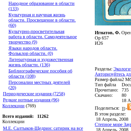
Народное образование в области
(133)
Культурная и научная жизнь
области. Просвещение в области.
(60)
Культурно-просветительная
Игнатов, Ф.
Оренб
работа в области. Самодеятельное
Ор 657
творчество (9)
И26
Языки народов области.
Фольклор области. (0)
Литературная и художественная
жизнь области. (136)
Разделы:
Экологи
Библиографические пособия об
Авторизуйтесь дл
области (108)
Размер файла
2 M
Персоналии местных деятелей
Тип файла
Docu
(20)
Прочитано:
735
Периодические издания (7258)
Скачано:
80
Редкие нотные издания (96)
18 А
Коллекции
(769)
Поделиться:
]]>
В этом разделе:
Всего изданий: 11262
18 Апрель, 2008
Коллекции
Степное море Зау
М.Е. Салтыков-Щедрин: сатирик на все
18 Апрель, 2008