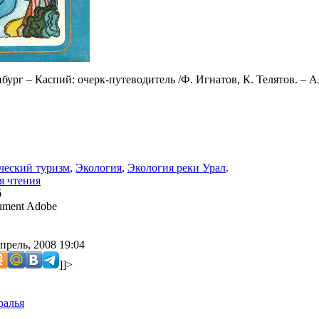
ург – Каспий: очерк-путеводитель /Ф. Игнатов, К. Телятов. – Алм
ческий туризм
,
Экология
,
Экология реки Урал
.
я чтения
б
ment Adobe
прель, 2008 19:04
]]>
ралья