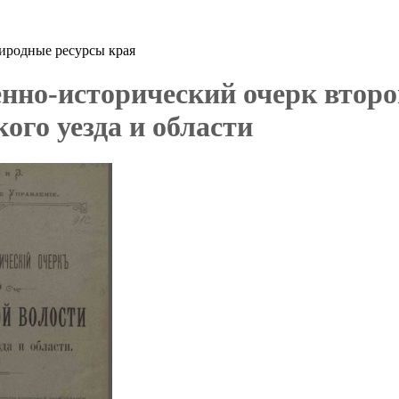
иродные ресурсы края
енно-исторический очерк втор
ого уезда и области