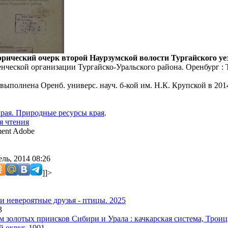
орический очерк второй Наурзумской волости Тургайского уез
нческой организации Тургайско-Уральского района. Оренбург : Т
выполнена Оренб. универс. науч. б-кой им. Н.К. Крупской в 201
рая. Природные ресурсы края
.
я чтения
ent Adobe
ль, 2014 08:26
]]>
 невероятные друзья - птицы. 2025
3
м золотых приисков Сибири и Урала : качкарская система, Трои
 округ. 1901