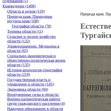
содержания (1)
Краеведение (1498)
Область в целом (119)
Природа края. Пр
Природа края. Природные
ресурсы края (108)
Естеств
География области (78)
Техника области (11)
Тургайск
Сельское и лесное хозяйство
области (132)
Здравоохранение. Медицина в
области (65)
Социально-экономическая и
общественно-политическая жизнь
области (135)
История,археология,этнография
области (219)
Государственная власть и
управление в области (145)
Экономика области (94)
Вооруженные силы в области.
Военно-патриотическая работа
среди гражданского населения (4)
Народное образование в области