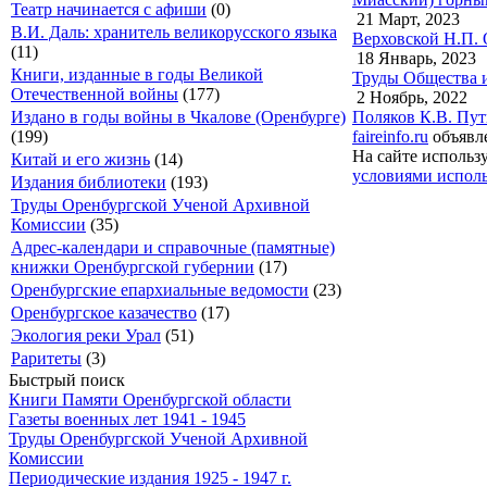
Театр начинается с афиши
(0)
21 Март, 2023
В.И. Даль: хранитель великорусского языка
Верховской Н.П. 
(11)
18 Январь, 2023
Книги, изданные в годы Великой
Труды Общества и
Отечественной войны
(177)
2 Ноябрь, 2022
Поляков К.В. Пут
Издано в годы войны в Чкалове (Оренбурге)
faireinfo.ru
объявле
(199)
На сайте использ
Китай и его жизнь
(14)
условиями исполь
Издания библиотеки
(193)
Труды Оренбургской Ученой Архивной
Комиссии
(35)
Адрес-календари и справочные (памятные)
книжки Оренбургской губернии
(17)
Оренбургские епархиальные ведомости
(23)
Оренбургское казачество
(17)
Экология реки Урал
(51)
Раритеты
(3)
Быстрый поиск
Книги Памяти Оренбургской области
Газеты военных лет 1941 - 1945
Труды Оренбургской Ученой Архивной
Комиссии
Периодические издания 1925 - 1947 г.