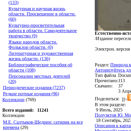
(133)
Культурная и научная жизнь
области. Просвещение в области.
(60)
Культурно-просветительная
работа в области. Самодеятельное
Естественно-ист
творчество (9)
/Издание переселе
Языки народов области.
Фольклор области. (0)
Электрон. версия 
Литературная и художественная
жизнь области. (136)
Раздел:
Природа к
Библиографические пособия об
Авторизуйтесь дл
области (108)
Тип файла
Docum
Персоналии местных деятелей
Прочитано:
113
(20)
Скачано:
37
Периодические издания (7237)
3 Апре
Редкие нотные издания (96)
Поделиться:
]]>
Коллекции
(769)
В этом разделе:
9 Июль, 2025
Всего изданий: 11241
Полуэктов Ю. Мои
Коллекции
18 Сентябрь, 202
М.Е. Салтыков-Щедрин: сатирик на все
Описания к карта
времена
(29)
Миасский) горный