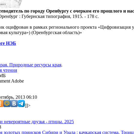
теводитель по городу Оренбургу с очерком его прошлого и н
Оренбург : Губернская типография, 1915. - 178 с.
к оцифрован в рамках регионального проекта «Цифровизация у
вая культура») (Оренбургская область)»
оге НЭБ
рая. Природные ресурсы края
.
я чтения
 МБ
ment Adobe
нтябрь, 2013 06:10
]]>
 невероятные друзья - птицы. 2025
3
м золотых приисков Сибири и Урала : качкарская система, Трои