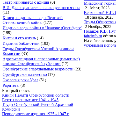
Театр начинается с афиши
(0)
Миасский) горный
В.И. Даль: хранитель великорусского языка
21 Март, 2023
(11)
Верховской Н.П. 
18 Январь, 2023
Книги, изданные в годы Великой
Труды Общества и
Отечественной войны
(177)
2 Ноябрь, 2022
Издано в годы войны в Чкалове (Оренбурге)
Поляков К.В. Пут
(199)
faireinfo.ru
объявле
Китай и его жизнь
(14)
На сайте использ
Издания библиотеки
(193)
условиями исполь
Труды Оренбургской Ученой Архивной
Комиссии
(35)
Адрес-календари и справочные (памятные)
книжки Оренбургской губернии
(17)
Оренбургские епархиальные ведомости
(23)
Оренбургское казачество
(17)
Экология реки Урал
(51)
Раритеты
(3)
Быстрый поиск
Книги Памяти Оренбургской области
Газеты военных лет 1941 - 1945
Труды Оренбургской Ученой Архивной
Комиссии
Периодические издания 1925 - 1947 г.