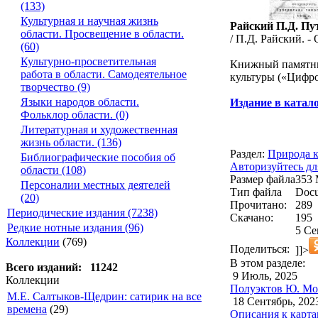
(133)
Культурная и научная жизнь
Райский П.Д. Пу
области. Просвещение в области.
/ П.Д. Райский. - 
(60)
Культурно-просветительная
Книжный памятни
работа в области. Самодеятельное
культуры («Цифро
творчество (9)
Языки народов области.
Издание в катал
Фольклор области. (0)
Литературная и художественная
жизнь области. (136)
Раздел:
Природа к
Библиографические пособия об
Авторизуйтесь дл
области (108)
Размер файла
353
Персоналии местных деятелей
Тип файла
Docu
(20)
Прочитано:
289
Периодические издания (7238)
Скачано:
195
Редкие нотные издания (96)
5 Се
Коллекции
(769)
Поделиться:
]]>
В этом разделе:
Всего изданий: 11242
9 Июль, 2025
Коллекции
Полуэктов Ю. Мои
М.Е. Салтыков-Щедрин: сатирик на все
18 Сентябрь, 202
времена
(29)
Описания к карта