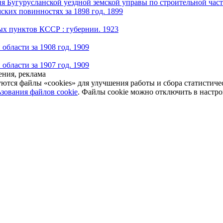
я Бугурусланской уездной земской управы по строительной части
ских повинностях за 1898 год. 1899
х пунктов КССР : губернии. 1923
области за 1908 год. 1909
области за 1907 год. 1909
ния, реклама
уются файлы «cookies» для улучшения работы и сбора статистич
зования файлов cookie
. Файлы cookie можно отключить в настро