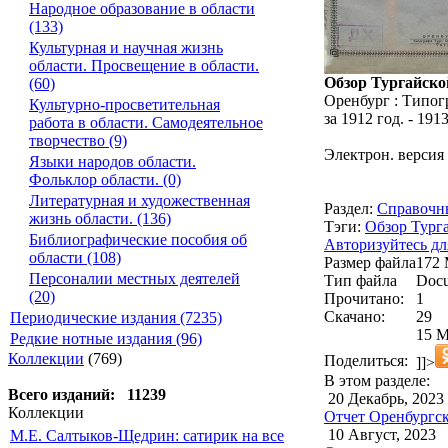
Народное образование в области
(133)
Культурная и научная жизнь
области. Просвещение в области.
Обзор Тургайской
(60)
Оренбург : Типог
Культурно-просветительная
за 1912 год. - 1913.
работа в области. Самодеятельное
творчество (9)
Электрон. версия
Языки народов области.
Фольклор области. (0)
Литературная и художественная
Раздел:
Справочны
жизнь области. (136)
Тэги:
Обзор Тург
Библиографические пособия об
Авторизуйтесь дл
области (108)
Размер файла
172
Персоналии местных деятелей
Тип файла
Docu
(20)
Прочитано:
1
Скачано:
29
Периодические издания (7235)
15 М
Редкие нотные издания (96)
Коллекции
(769)
Поделиться:
]]>
В этом разделе:
Всего изданий: 11239
20 Декабрь, 2023
Коллекции
Отчет Оренбургск
10 Август, 2023
М.Е. Салтыков-Щедрин: сатирик на все