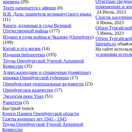
Отчетные сведени
времена
(29)
помещениях и зем
Театр начинается с афиши
(0)
24 Июль, 2023
В.И. Даль: хранитель великорусского языка
Список населенны
(11)
6 Июнь, 2023
Книги, изданные в годы Великой
Обзор Тургайской 
Отечественной войны
(177)
5 Июнь, 2023
Издано в годы войны в Чкалове (Оренбурге)
Обзор Тургайской 
(199)
faireinfo.ru
объявле
Китай и его жизнь
(14)
На сайте использ
условиями исполь
Издания библиотеки
(193)
Труды Оренбургской Ученой Архивной
Комиссии
(35)
Адрес-календари и справочные (памятные)
книжки Оренбургской губернии
(17)
Оренбургские епархиальные ведомости
(23)
Оренбургское казачество
(17)
Экология реки Урал
(51)
Раритеты
(3)
Быстрый поиск
Книги Памяти Оренбургской области
Газеты военных лет 1941 - 1945
Труды Оренбургской Ученой Архивной
Комиссии