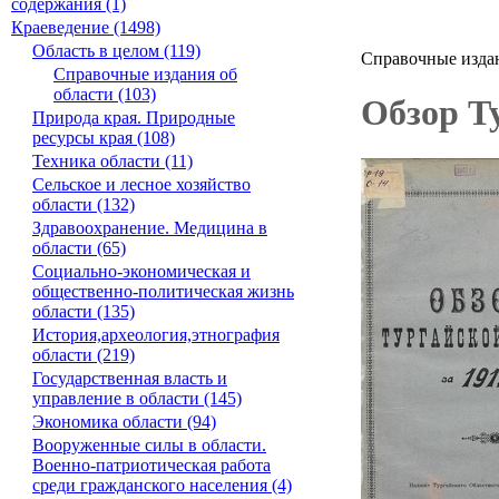
содержания (1)
Краеведение (1498)
Область в целом (119)
Справочные издан
Справочные издания об
области (103)
Обзор Ту
Природа края. Природные
ресурсы края (108)
Техника области (11)
Сельское и лесное хозяйство
области (132)
Здравоохранение. Медицина в
области (65)
Социально-экономическая и
общественно-политическая жизнь
области (135)
История,археология,этнография
области (219)
Государственная власть и
управление в области (145)
Экономика области (94)
Вооруженные силы в области.
Военно-патриотическая работа
среди гражданского населения (4)