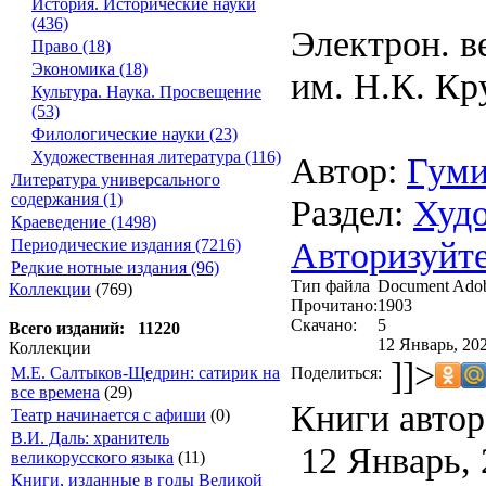
История. Исторические науки
(436)
Электрон. в
Право (18)
Экономика (18)
им. Н.К. Кр
Культура. Наука. Просвещение
(53)
Филологические науки (23)
Художественная литература (116)
Автор:
Гуми
Литература универсального
содержания (1)
Раздел:
Худо
Краеведение (1498)
Авторизуйте
Периодические издания (7216)
Редкие нотные издания (96)
Тип файла
Document Ado
Коллекции
(769)
Прочитано:
1903
Скачано:
5
Всего изданий: 11220
12 Январь, 202
Коллекции
]]>
Поделиться:
М.Е. Салтыков-Щедрин: сатирик на
все времена
(29)
Книги автор
Театр начинается с афиши
(0)
В.И. Даль: хранитель
12 Январь, 
великорусского языка
(11)
Книги, изданные в годы Великой