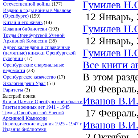
Гумилев Н.С
Отечественной войны
(177)
Издано в годы войны в Чкалове
12 Январь, 
(Оренбурге)
(199)
Китай и его жизнь
(14)
Гумилев Н.С
Издания библиотеки
(193)
Труды Оренбургской Ученой
12 Январь, 
Архивной Комиссии
(35)
Адрес-календари и справочные
Гумилев Н.С
(памятные) книжки Оренбургской
губернии
(17)
Все книги а
Оренбургские епархиальные
ведомости
(23)
В этом разд
Оренбургское казачество
(17)
Экология реки Урал
(51)
20 Февраль,
Раритеты
(3)
Быстрый поиск
Иванов В.И. 
Книги Памяти Оренбургской области
Газеты военных лет 1941 - 1945
17 Февраль,
Труды Оренбургской Ученой
Архивной Комиссии
Иванов В.И.
Периодические издания 1925 - 1947 г.
Издания библиотеки
2 Октябрь, 