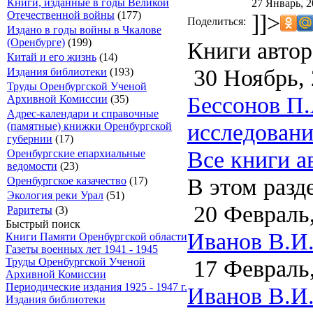
Книги, изданные в годы Великой
27 Январь, 2
Отечественной войны
(177)
]]>
Поделиться:
Издано в годы войны в Чкалове
(Оренбурге)
(199)
Книги автор
Китай и его жизнь
(14)
30 Ноябрь, 
Издания библиотеки
(193)
Труды Оренбургской Ученой
Беcсонов П.
Архивной Комиссии
(35)
Адрес-календари и справочные
исследовани
(памятные) книжки Оренбургской
губернии
(17)
Все книги а
Оренбургские епархиальные
ведомости
(23)
В этом разд
Оренбургское казачество
(17)
Экология реки Урал
(51)
20 Февраль,
Раритеты
(3)
Быстрый поиск
Иванов В.И. 
Книги Памяти Оренбургской области
Газеты военных лет 1941 - 1945
17 Февраль,
Труды Оренбургской Ученой
Архивной Комиссии
Периодические издания 1925 - 1947 г.
Иванов В.И.
Издания библиотеки