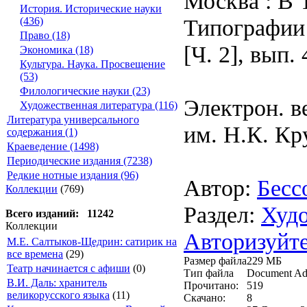
Москва : В 
История. Исторические науки
Типографии 
(436)
Право (18)
[Ч. 2], вып. 
Экономика (18)
Культура. Наука. Просвещение
(53)
Филологические науки (23)
Электрон. в
Художественная литература (116)
Литература универсального
им. Н.К. Кр
содержания (1)
Краеведение (1498)
Периодические издания (7238)
Редкие нотные издания (96)
Автор:
Беcс
Коллекции
(769)
Раздел:
Худо
Всего изданий: 11242
Коллекции
Авторизуйте
М.Е. Салтыков-Щедрин: сатирик на
все времена
(29)
Размер файла
229 МБ
Театр начинается с афиши
(0)
Тип файла
Document Ad
В.И. Даль: хранитель
Прочитано:
519
великорусского языка
(11)
Скачано:
8