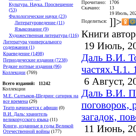
Прочитано:
1706
Культура. Наука. Просвещение
Скачано:
13
(53)
19 Июль, 202
Филологические науки (23)
]]>
Поделиться:
Литературоведение (11)
Языкознание (9)
Книги автор
Художественная литература (116)
Литература универсального
19 Июль, 2
содержания (1)
Краеведение (1498)
Даль В.И. Т
Периодические издания (7238)
частях.Ч.1. 
Редкие нотные издания (96)
Коллекции
(769)
6 Август, 2
Всего изданий: 11242
Коллекции
Даль В.И. П
М.Е. Салтыков-Щедрин: сатирик на
все времена
(29)
поговорок, 
Театр начинается с афиши
(0)
загадок, пов
В.И. Даль: хранитель
великорусского языка
(11)
11 Июнь, 2
Книги, изданные в годы Великой
Отечественной войны
(177)