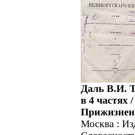
Даль В.И. 
в 4 частях /
Прижизненн
Москва : И