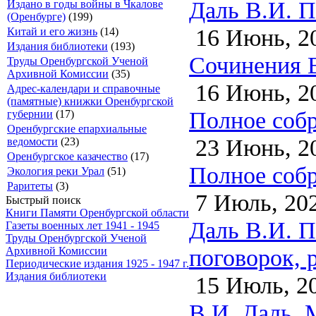
Даль В.И. П
Издано в годы войны в Чкалове
(Оренбурге)
(199)
16 Июнь, 2
Китай и его жизнь
(14)
Издания библиотеки
(193)
Сочинения В.
Труды Оренбургской Ученой
Архивной Комиссии
(35)
16 Июнь, 2
Адрес-календари и справочные
(памятные) книжки Оренбургской
Полное собр
губернии
(17)
Оренбургские епархиальные
23 Июнь, 2
ведомости
(23)
Оренбургское казачество
(17)
Полное собр
Экология реки Урал
(51)
Раритеты
(3)
7 Июль, 20
Быстрый поиск
Книги Памяти Оренбургской области
Даль В.И. П
Газеты военных лет 1941 - 1945
Труды Оренбургской Ученой
поговорок, р
Архивной Комиссии
Периодические издания 1925 - 1947 г.
Издания библиотеки
15 Июль, 2
В.И. Даль. 