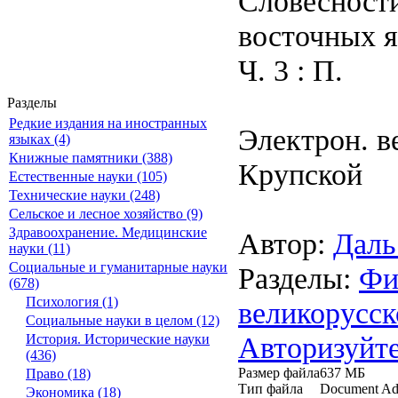
Словесности
восточных я
Ч. 3 : П.
Разделы
Редкие издания на иностранных
Электрон. ве
языках (4)
Книжные памятники (388)
Крупской
Естественные науки (105)
Технические науки (248)
Сельское и лесное хозяйство (9)
Здравоохранение. Медицинские
Автор:
Даль
науки (11)
Социальные и гуманитарные науки
Разделы:
Фи
(678)
Психология (1)
великорусск
Социальные науки в целом (12)
Авторизуйте
История. Исторические науки
(436)
Размер файла
637 МБ
Право (18)
Тип файла
Document Ad
Экономика (18)