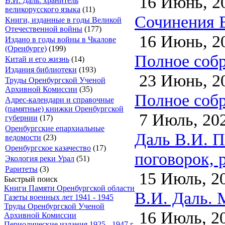
16 Июнь, 2
В.И. Даль: хранитель
великорусского языка
(11)
Сочинения В.
Книги, изданные в годы Великой
Отечественной войны
(177)
16 Июнь, 2
Издано в годы войны в Чкалове
(Оренбурге)
(199)
Полное собр
Китай и его жизнь
(14)
Издания библиотеки
(193)
23 Июнь, 2
Труды Оренбургской Ученой
Архивной Комиссии
(35)
Полное собр
Адрес-календари и справочные
(памятные) книжки Оренбургской
7 Июль, 20
губернии
(17)
Оренбургские епархиальные
Даль В.И. П
ведомости
(23)
Оренбургское казачество
(17)
поговорок, р
Экология реки Урал
(51)
Раритеты
(3)
15 Июль, 2
Быстрый поиск
Книги Памяти Оренбургской области
В.И. Даль. 
Газеты военных лет 1941 - 1945
Труды Оренбургской Ученой
16 Июль, 2
Архивной Комиссии
Периодические издания 1925 - 1947 г.