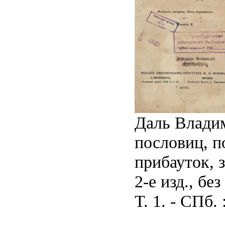
Даль Владим
пословиц, п
прибауток, з
2-е изд., без
Т. 1. - СПб. 