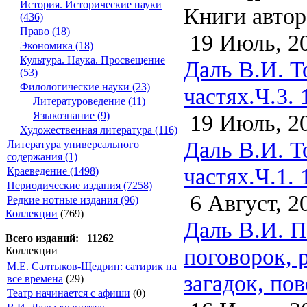
История. Исторические науки
Книги автор
(436)
Право (18)
19 Июль, 2
Экономика (18)
Культура. Наука. Просвещение
Даль В.И. Т
(53)
Филологические науки (23)
частях.Ч.3. 
Литературоведение (11)
19 Июль, 2
Языкознание (9)
Художественная литература (116)
Даль В.И. Т
Литература универсального
содержания (1)
частях.Ч.1. 
Краеведение (1498)
Периодические издания (7258)
6 Август, 2
Редкие нотные издания (96)
Коллекции
(769)
Даль В.И. П
Всего изданий: 11262
поговорок, 
Коллекции
М.Е. Салтыков-Щедрин: сатирик на
загадок, пов
все времена
(29)
Театр начинается с афиши
(0)