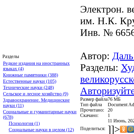
Электрон. в
им. Н.К. Кр
Инв. № 665
Автор:
Даль
Разделы
Редкие издания на иностранных
Разделы:
Ху
языках (4)
Книжные памятники (388)
великорусск
Естественные науки (105)
Авторизуйте
Технические науки (248)
Сельское и лесное хозяйство (9)
Размер файла
76 МБ
Здравоохранение. Медицинские
Тип файла
Document Ad
науки (11)
Прочитано:
20
Социальные и гуманитарные науки
Скачано:
1
(678)
11 Июнь, 202
Психология (1)
]]>
Поделиться:
Социальные науки в целом (12)