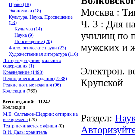
Волковског
Право (18)
Москва : Ти
Экономика (18)
Культура. Наука. Просвещение
Ч. 3 : Для 
(53)
Культура (14)
училищ по п
Наука (9)
Просвещение (20)
мужских и же
Филологические науки (23)
Художественная литература (116)
Литература универсального
содержания (1)
Электрон. ве
Краеведение (1498)
Периодические издания (7238)
Крупской
Редкие нотные издания (96)
Коллекции
(769)
Всего изданий: 11242
Коллекции
М.Е. Салтыков-Щедрин: сатирик на
Раздел:
Нау
все времена
(29)
Театр начинается с афиши
(0)
Авторизуйте
В.И. Даль: хранитель