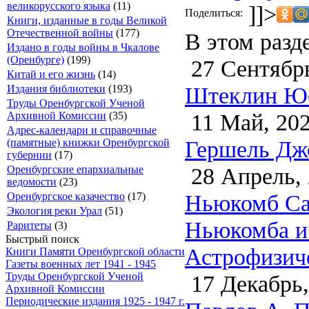
великорусского языка
(11)
]]>
Поделиться:
Книги, изданные в годы Великой
Отечественной войны
(177)
В этом разд
Издано в годы войны в Чкалове
(Оренбурге)
(199)
27 Сентябрь
Китай и его жизнь
(14)
Штеклин Юс
Издания библиотеки
(193)
Труды Оренбургской Ученой
11 Май, 20
Архивной Комиссии
(35)
Адрес-календари и справочные
Гершель Джо
(памятные) книжки Оренбургской
губернии
(17)
28 Апрель,
Оренбургские епархиальные
ведомости
(23)
Ньюкомб Са
Оренбургское казачество
(17)
Экология реки Урал
(51)
Ньюкомба и 
Раритеты
(3)
Быстрый поиск
Астрофизиче
Книги Памяти Оренбургской области
Газеты военных лет 1941 - 1945
17 Декабрь,
Труды Оренбургской Ученой
Архивной Комиссии
Периодические издания 1925 - 1947 г.