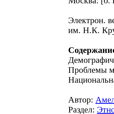
Москва: [б. и
Электрон. в
им. Н.К. Кр
Содержани
Демографич
Проблемы м
Национальна
Автор:
Амел
Раздел:
Этн