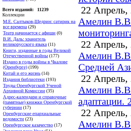
22 Апрель,
Всего изданий: 11239
Коллекции
Амелин В.В.
М.Е. Салтыков-Щедрин: сатирик на
все времена
(29)
мониторинга
Театр начинается с афиши
(0)
В.И. Даль: хранитель
22 Апрель,
великорусского языка
(11)
Книги, изданные в годы Великой
Амелин В.В
Отечественной войны
(177)
Издано в годы войны в Чкалове
Средней Ази
(Оренбурге)
(199)
Китай и его жизнь
(14)
22 Апрель,
Издания библиотеки
(193)
Труды Оренбургской Ученой
Амелин В.В
Архивной Комиссии
(35)
Адрес-календари и справочные
адаптации. 
(памятные) книжки Оренбургской
губернии
(17)
22 Апрель,
Оренбургские епархиальные
ведомости
(23)
Амелин В.В
Оренбургское казачество
(17)