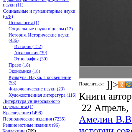
науки (11)
Социальные и гуманитарные науки
(678)
Психология (1)
Социальные науки в целом (12)
История. Исторические науки
(436)
История (152)
Археология (39)
Этнография (30)
Право (18)
Экономика (18)
Культура. Наука. Просвещение
]]>
(53)
Поделиться:
Филологические науки (23)
Книги автор
Художественная литература (116)
Литература универсального
22 Апрель,
содержания (1)
Краеведение (1498)
Амелин В.В
Периодические издания (7235)
Редкие нотные издания (96)
истории сов
Коллекции
(769)