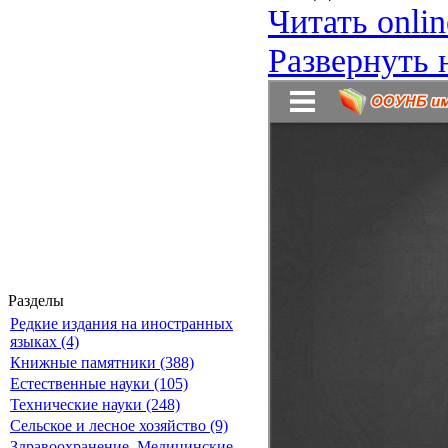
Читать onlin
Развернуть 
Разделы
Редкие издания на иностранных
языках (4)
Книжные памятники (388)
Естественные науки (105)
Технические науки (248)
Сельское и лесное хозяйство (9)
Здравоохранение. Медицинские