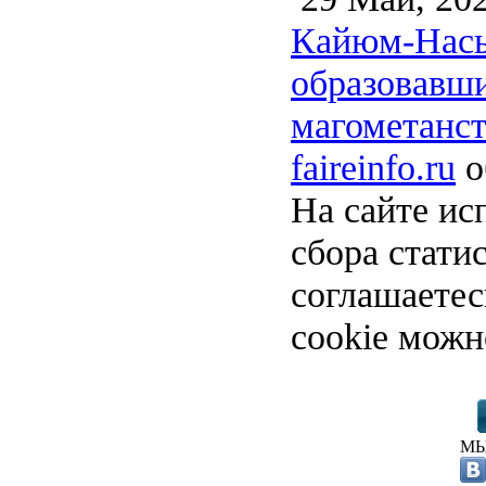
Кайюм-Насыр
образовавши
магометанст
faireinfo.ru
о
На сайте ис
сбора стати
соглашаете
cookie можн
МЫ