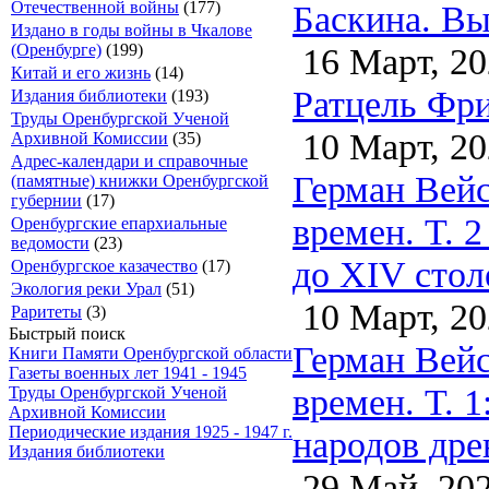
Баскина. Вы
Отечественной войны
(177)
Издано в годы войны в Чкалове
16 Март, 20
(Оренбурге)
(199)
Китай и его жизнь
(14)
Ратцель Фри
Издания библиотеки
(193)
Труды Оренбургской Ученой
10 Март, 20
Архивной Комиссии
(35)
Адрес-календари и справочные
Герман Вейс
(памятные) книжки Оренбургской
губернии
(17)
времен. Т. 2
Оренбургские епархиальные
ведомости
(23)
до XIV стол
Оренбургское казачество
(17)
Экология реки Урал
(51)
10 Март, 20
Раритеты
(3)
Быстрый поиск
Герман Вейс
Книги Памяти Оренбургской области
Газеты военных лет 1941 - 1945
времен. Т. 
Труды Оренбургской Ученой
Архивной Комиссии
Периодические издания 1925 - 1947 г.
народов дре
Издания библиотеки
29 Май, 20