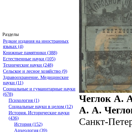
Разделы
Редкие издания на иностранных
языках (4)
Книжные памятники (388)
Естественные науки (105)
Технические науки (248)
Сельское и лесное хозяйство (9)
Здравоохранение. Медицинские
науки (11)
Социальные и гуманитарные науки
(678)
Чеглок А. 
Психология (1)
Социальные науки в целом (12)
А. А. Чегло
История. Исторические науки
(436)
Санкт-Петерб
История (152)
Археология (39)