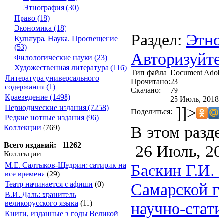
Этнография (30)
Право (18)
Экономика (18)
Раздел:
Этн
Культура. Наука. Просвещение
(53)
Авторизуйте
Филологические науки (23)
Художественная литература (116)
Тип файла
Document Ado
Литература универсального
Прочитано:
23
содержания (1)
Скачано:
79
Краеведение (1498)
25 Июль, 2018
Периодические издания (7258)
]]>
Поделиться:
Редкие нотные издания (96)
В этом разд
Коллекции
(769)
Всего изданий: 11262
26 Июль, 2
Коллекции
Баскин Г.И.
М.Е. Салтыков-Щедрин: сатирик на
все времена
(29)
Самарской г
Театр начинается с афиши
(0)
В.И. Даль: хранитель
научно-стат
великорусского языка
(11)
Книги, изданные в годы Великой